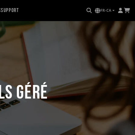
s
Support
FR-CA
LS géré