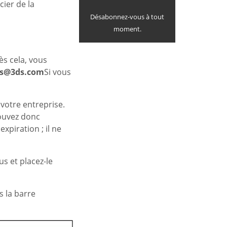
ier de la
Désabonnez-vous à tout
moment.
ès cela, vous
ys@3ds.com
Si vous
 votre entreprise.
pouvez donc
xpiration ; il ne
us et placez-le
s la barre