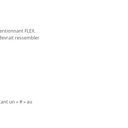
mentionnant FLEX.
 devrait ressembler
tant un « # » au