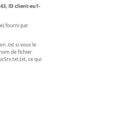
3, ID client-eu1-
e) fourni par
n .txt si vous le
nom de fichier
cSrv.txt.txt, ce qui