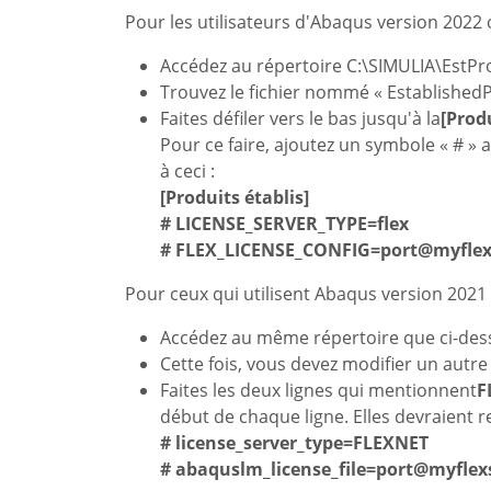
Pour les utilisateurs d'Abaqus version 2022 
Accédez au répertoire C:\SIMULIA\EstPr
Trouvez le fichier nommé « EstablishedPr
Faites défiler vers le bas jusqu'à la
[Produ
Pour ce faire, ajoutez un symbole « # » a
à ceci :
[Produits établis]
# LICENSE_SERVER_TYPE=flex
# FLEX_LICENSE_CONFIG=port@myflex
Pour ceux qui utilisent Abaqus version 2021 
Accédez au même répertoire que ci-des
Cette fois, vous devez modifier un autr
Faites les deux lignes qui mentionnent
F
début de chaque ligne. Elles devraient r
# license_server_type=FLEXNET
# abaquslm_license_file=port@myflex