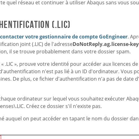
 quel réseau et continuer à utiliser Abaqus sans vous souc
hentification (.LIC)
contacter votre gestionnaire de compte GoEngineer
. Apr
fication joint (
.LIC) de l'adresse
DoNotReply.ag.license-ke
tion, il se trouve probablement dans votre dossier spam.
n « .LIC », prouve votre identité pour accéder aux licences de
 d'authentification n'est pas lié à un ID d'ordinateur. Vous 
es. De plus, ce fichier d'authentification n'a pas de date d'e
ur chaque ordinateur sur lequel vous souhaitez exécuter Abaq
enses\
.LIC. Créez ce dossier s'il n'existe pas.
hé auquel on peut accéder en tapant le nom du dossier dan