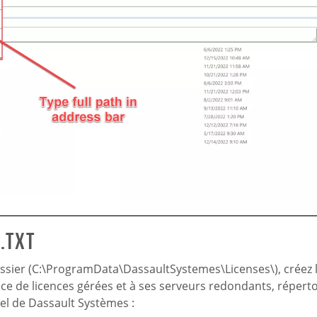
v.txt
sier (C:\ProgramData\DassaultSystemes\Licenses\), créez le
rvice de licences gérées et à ses serveurs redondants, répert
iel de Dassault Systèmes :