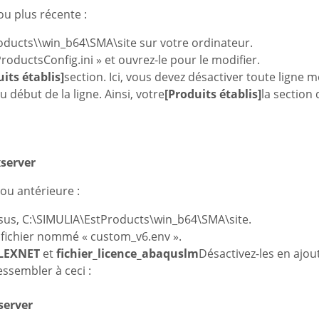
ou plus récente :
oducts\
\win_b64\SMA\site sur votre ordinateur.
oductsConfig.ini » et ouvrez-le pour le modifier.
its établis]
section. Ici, vous devez désactiver toute ligne 
u début de la ligne. Ainsi, votre
[Produits établis]
la section
server
ou antérieure :
sus, C:\SIMULIA\EstProducts
\win_b64\SMA\site.
e fichier nommé « custom_v6.env ».
LEXNET
et
fichier_licence_abaquslm
Désactivez-les en ajou
essembler à ceci :
server