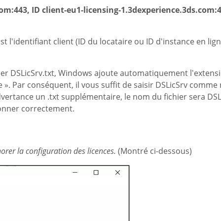
om:443, ID client-eu1-licensing-1.3dexperience.3ds.com:44
l'identifiant client (ID du locataire ou ID d'instance en lign
hier DSLicSrv.txt, Windows ajoute automatiquement l'extensio
». Par conséquent, il vous suffit de saisir DSLicSrv comme 
dvertance un .txt supplémentaire, le nom du fichier sera DSLi
onner correctement.
norer la configuration des licences.
(Montré ci-dessous)