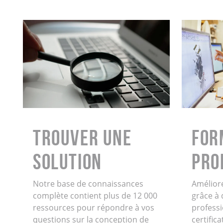
Trouver une
FOR
solution
PRO
Notre base de connaissances
Amélior
complète contient plus de 12 000
grâce à
ressources pour répondre à vos
professi
questions sur la conception de
certifi