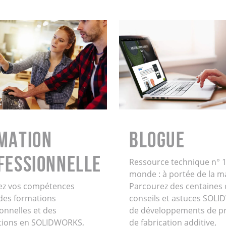
MATION
BLOGUE
FESSIONNELLE
Ressource technique n° 1
monde : à portée de la m
ez vos compétences
Parcourez des centaines 
 des formations
conseils et astuces SOL
onnelles et des
de développements de pr
cations en SOLIDWORKS,
de fabrication additive,