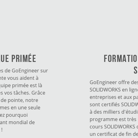
que primée
FORMATIO
S
es de GoEngineer sur
te vous aident à
GoEngineer offre de
uipe primée est là
SOLIDWORKS en ligne
s vos tâches. Grâce
entreprises et aux p
e de pointe, notre
sont certifiés SOLI
èmes en une seule
à des milliers d'étud
rez pourquoi
programme est très 
lant mondial de
cours SOLIDWORKS ce
 !
un certificat de fin 