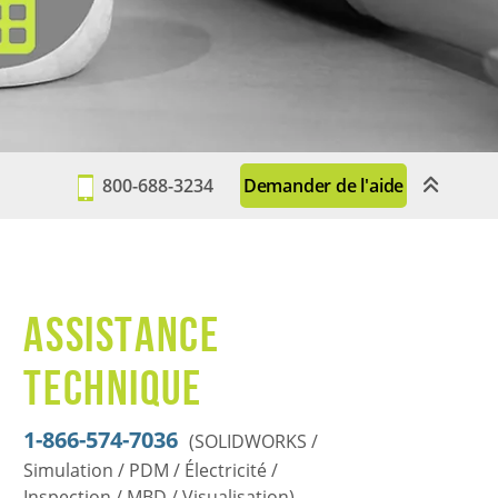
800-688-3234
Demander de l'aide
Assistance
technique
1-866-574-7036
(SOLIDWORKS /
Simulation / PDM / Électricité /
Inspection / MBD / Visualisation)