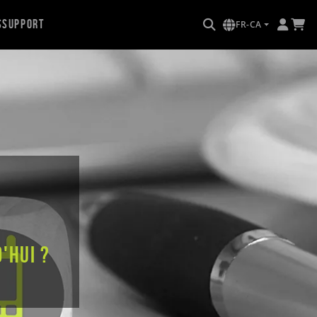
s
Support
FR-CA
'hui ?