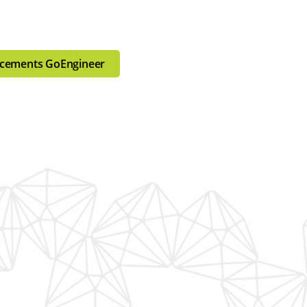
lacements GoEngineer