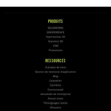
PRODUITS
SOLIDWORKS
3DEXPERIENCE
Imprimantes 3D
Scanners 3D
CAM
Promotions
RESSOURCES
À propos de nous
Session de mentorat d’application
Blog
Calendrier
Carrières
Communauté
Actualités de l’entreprise
Portail client
Témoignages clients
Glossaire