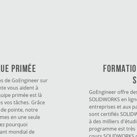
que primée
FORMATIO
S
es de GoEngineer sur
te vous aident à
GoEngineer offre de
uipe primée est là
SOLIDWORKS en ligne
s vos tâches. Grâce
entreprises et aux p
e de pointe, notre
sont certifiés SOLI
èmes en une seule
à des milliers d'étud
rez pourquoi
programme est très 
lant mondial de
cours SOLIDWORKS ce