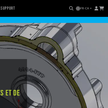
s
Support
FR-CA
s et de