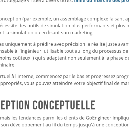
rototypage virtuel à divers titres.
Taille du marché des pro
 conception (par exemple, un assemblage complexe faisant a
cessite des outils de simulation plus performants et plus 
t la simulation ou en lisant son marketing.
s uniquement à prédire avec précision la réalité juste avant
nsable à l'ingénieur, utilisable tout au long du processus de
moins coûteux !) qui s'adaptent non seulement à la phase de
minaire.
virtuel à l'interne, commencez par le bas et progressez pro
e appropriés, vous pouvez atteindre votre objectif final de ma
ception conceptuelle
 mais les tendances parmi les clients de GoEngineer impliqu
 son développement au fil du temps jusqu'à une conception 