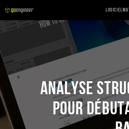
Logiciel
Ma
Analyse struc
pour débuta
ba