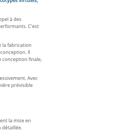
totypes virtuels,
ppel à des
performants. C'est
 la fabrication
 conception. Il
 conception finale,
gressivement. Avec
nière prévisible
ent la mise en
détaillée.