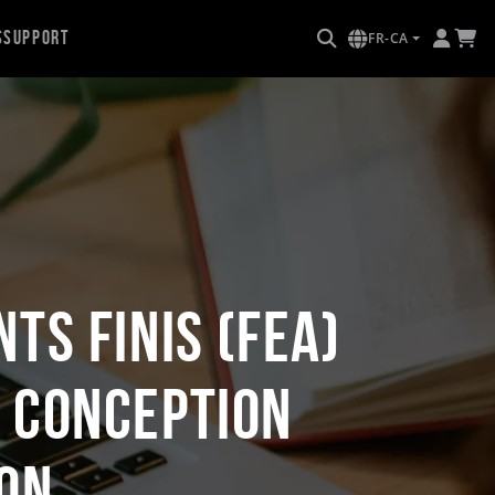
s
Support
FR-CA
ts finis (FEA)
a conception
ion