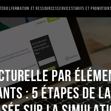
tériel
Formation et ressources
Services
Tarifs et promotion
turelle par élémen
nts : 5 étapes de l
sée sur la simulat