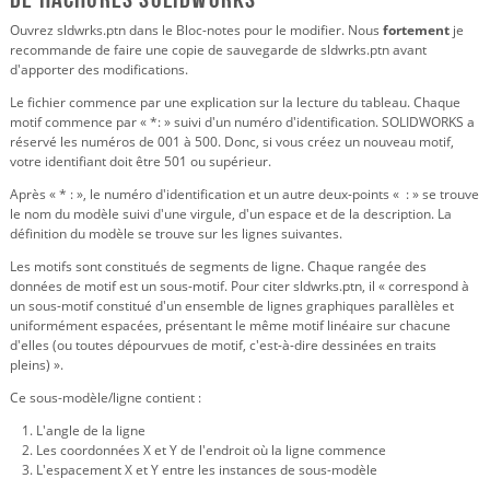
Ouvrez sldwrks.ptn dans le Bloc-notes pour le modifier. Nous
fortement
je
recommande de faire une copie de sauvegarde de sldwrks.ptn avant
d'apporter des modifications.
Le fichier commence par une explication sur la lecture du tableau. Chaque
motif commence par « *: » suivi d'un numéro d'identification. SOLIDWORKS a
réservé les numéros de 001 à 500. Donc, si vous créez un nouveau motif,
votre identifiant doit être 501 ou supérieur.
Après « * : », le numéro d'identification et un autre deux-points « : » se trouve
le nom du modèle suivi d'une virgule, d'un espace et de la description. La
définition du modèle se trouve sur les lignes suivantes.
Les motifs sont constitués de segments de ligne. Chaque rangée des
données de motif est un sous-motif. Pour citer sldwrks.ptn, il « correspond à
un sous-motif constitué d'un ensemble de lignes graphiques parallèles et
uniformément espacées, présentant le même motif linéaire sur chacune
d'elles (ou toutes dépourvues de motif, c'est-à-dire dessinées en traits
pleins) ».
Ce sous-modèle/ligne contient :
L'angle de la ligne
Les coordonnées X et Y de l'endroit où la ligne commence
L'espacement X et Y entre les instances de sous-modèle