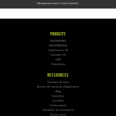
Désabonnez-vous à tout moment.
PRODUITS
SOLIDWORKS
3DEXPERIENCE
Imprimantes 3D
Scanners 3D
CAM
Promotions
RESSOURCES
À propos de nous
Session de mentorat d’application
Blog
Calendrier
Carrières
Communauté
Actualités de l’entreprise
Portail client