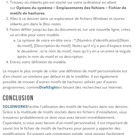
Trouvez où sldwrks.ptn est stocké sur votre ordinateur en allant
sur
Options du système
>
Emplacements des fichiers
>
Fichier de
motifs de hachures
.
Allez à ce dossier dans un explorateur de fichiers Windows et ouvrez
sldwrks.prn dans le Bloc-notes.
Faites défiler jusqu'au bas du document et, sur une nouvelle ligne, créez
un en-tête pour votre modèle.
La syntaxe de votre en-tête sera : *:[Numéro d'identification]:[Nom
du motif], [Description du motif]. Notez qu'il n'y a pas d'espace entre
le deuxième : et le nom du motif, mais qu'il y en a un entre la virgule
après le nom du motif et sa description.
Entrez votre définition de modèle.
Le moyen le plus simple de créer une définition de motif personnalisée est
d'en choisir un similaire par défaut et de le modifier. Il est également
possible de trouver d'autres motifs de hachures utilisés par d'autres
programmes, comme
DraftSight
en faisant des recherches sur Internet.
Conclusion
SOLIDWORKS
Facilite l'utilisation des motifs de hachures dans vos dessins.
Grâce à la multitude de motifs stockés dans les fichiers d'installation, vous
trouverez probablement ce dont vous avez besoin immédiatement.
Cependant, si vous avez besoin d'un motif personnalisé, il est important de
savoir lire le fichier de motifs de hachures pour pouvoir y apporter des
modifications. En suivant une convention simple, vous pouvez facilement