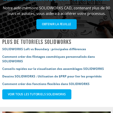
Notre aide-mémoire SOLIDWORKS CAD, contenant plus de 90
trucs et astuces, vous aidera à accélérer votre processus.
OBTENIR LA FEUILLE
Plus de tutoriels SOLIDWORKS
SOLIDWORKS Loft vs Boundary : principales différences
Comment créer des filetages cosmétiques personnalisés dans
SOLIDWORKS
Conseils rapides sur la visualisation des assemblages SOLIDWORKS
Dessins SOLIDWORKS : Utilisation de $PRP pour lier les propriétés
Comment créer des fonctions flexibles dans SOLIDWORKS
VOIR TOUS LES TUTORIELS SOLIDWORKS