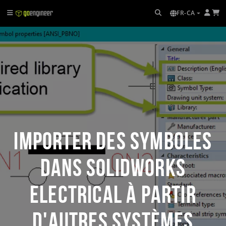
FR-CA
Importer des symboles
dans SOLIDWORKS
Electrical à partir
d'autres systèmes