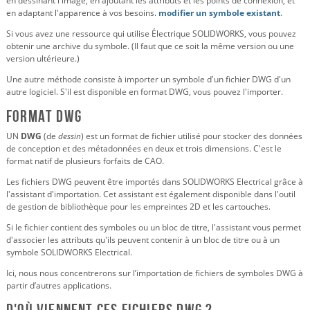
en dessinant l'image, en ajoutant les attributs et les points de connexion, et
en adaptant l'apparence à vos besoins.
modifier un symbole existant
.
Si vous avez une ressource qui utilise Électrique SOLIDWORKS, vous pouvez
obtenir une archive du symbole. (Il faut que ce soit la même version ou une
version ultérieure.)
Une autre méthode consiste à importer un symbole d'un fichier DWG d'un
autre logiciel. S'il est disponible en format DWG, vous pouvez l'importer.
Format DWG
UN
DWG
(de
dessin
) est un format de fichier utilisé pour stocker des données
de conception et des métadonnées en deux et trois dimensions. C'est le
format natif de plusieurs forfaits de CAO.
Les fichiers DWG peuvent être importés dans SOLIDWORKS Electrical grâce à
l'assistant d'importation. Cet assistant est également disponible dans l'outil
de gestion de bibliothèque pour les empreintes 2D et les cartouches.
Si le fichier contient des symboles ou un bloc de titre, l'assistant vous permet
d'associer les attributs qu'ils peuvent contenir à un bloc de titre ou à un
symbole SOLIDWORKS Electrical.
Ici, nous nous concentrerons sur l’importation de fichiers de symboles DWG à
partir d’autres applications.
D'où viennent ces fichiers DWG ?