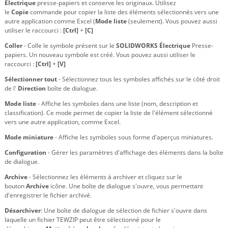
Électrique
presse-papiers et conserve les originaux. Utilisez
le
Copie
commande pour copier la liste des éléments sélectionnés vers une
autre application comme Excel (
Mode liste
(seulement). Vous pouvez aussi
utiliser le raccourci :
[Ctrl]
+
[C]
Coller
- Colle le symbole présent sur le
SOLIDWORKS Électrique
Presse-
papiers. Un nouveau symbole est créé. Vous pouvez aussi utiliser le
raccourci :
[Ctrl]
+
[V]
Sélectionner tout
- Sélectionnez tous les symboles affichés sur le côté droit
de l'
Direction
boîte de dialogue.
Mode liste
- Affiche les symboles dans une liste (nom, description et
classification). Ce mode permet de copier la liste de l'élément sélectionné
vers une autre application, comme Excel.
Mode miniature
- Affiche les symboles sous forme d'aperçus miniatures.
Configuration
- Gérer les paramètres d'affichage des éléments dans la boîte
de dialogue.
Archive
- Sélectionnez les éléments à archiver et cliquez sur le
bouton
Archive
icône. Une boîte de dialogue s'ouvre, vous permettant
d'enregistrer le fichier archivé.
Désarchiver
: Une boîte de dialogue de sélection de fichier s'ouvre dans
laquelle un fichier TEWZIP peut être sélectionné pour le