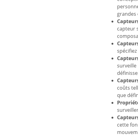
personne
grandes 
Capteurs
capteur s
composa
Capteur
spécifiez
Capteurs
surveille
définiss
Capteurs
coûts tel
que défi
Propriét
surveille
Capteur
cette fon
mouveme