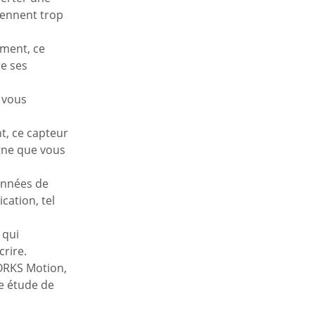
ennent trop
ement, ce
re ses
 vous
t, ce capteur
igne que vous
données de
ication, tel
 qui
crire.
RKS Motion,
ne étude de