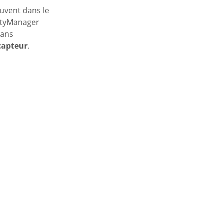
uvent dans le
rtyManager
dans
capteur
.