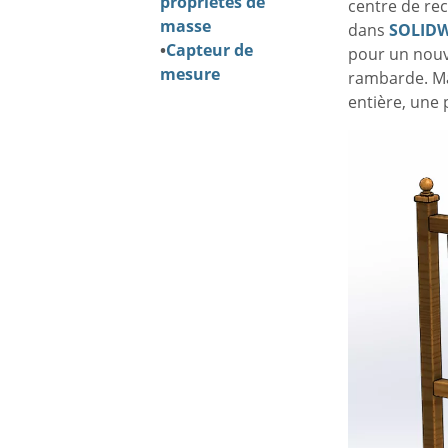
propriétés de
centre de rec
masse
dans
SOLID
•
Capteur de
pour un nouve
mesure
rambarde. Ma
entière, une 