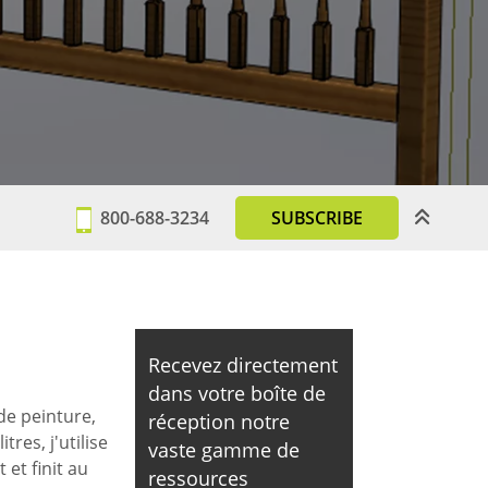
800-688-3234
SUBSCRIBE
Recevez directement
dans votre boîte de
de peinture,
réception notre
res, j'utilise
vaste gamme de
 et finit au
ressources