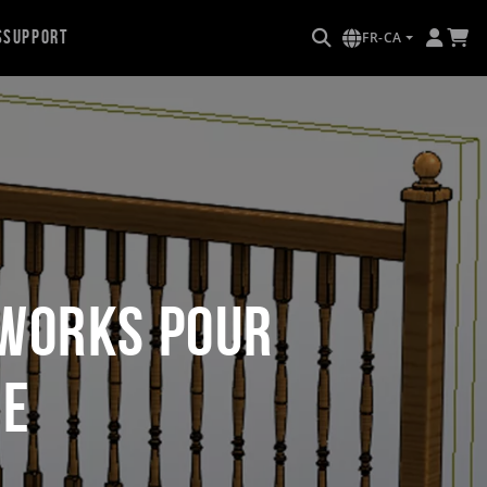
s
Support
FR-CA
DWORKS pour
ce