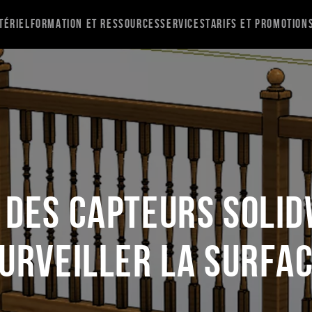
tériel
Formation et ressources
Services
Tarifs et promotion
n des capteurs SOLI
urveiller la surfa