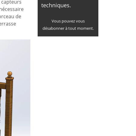
s capteurs
techniques.
 nécessaire
morceau de
Vous pouvez vous
errasse
désabonner à tout moment.