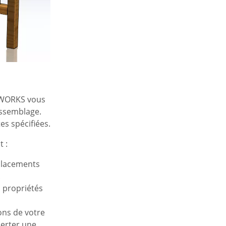
IDWORKS vous
assemblage.
es spécifiées.
 :
placements
.
s propriétés
ons de votre
lerter une