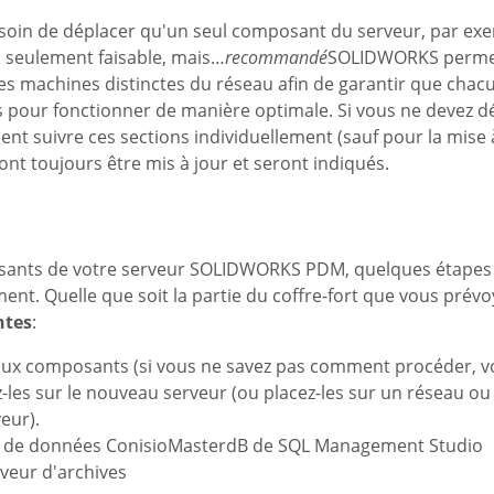
 besoin de déplacer qu'un seul composant du serveur, par e
non seulement faisable, mais…
recommandé
SOLIDWORKS permet
s machines distinctes du réseau afin de garantir que chac
s pour fonctionner de manière optimale. Si vous ne devez d
 suivre ces sections individuellement (sauf pour la mise à 
ront toujours être mis à jour et seront indiqués.
ants de votre serveur SOLIDWORKS PDM, quelques étapes 
ement. Quelle que soit la partie du coffre-fort que vous prév
ntes
:
aux composants (si vous ne savez pas comment procéder, vo
ez-les sur le nouveau serveur (ou placez-les sur un réseau ou
eur).
ses de données ConisioMasterdB de SQL Management Studio
rveur d'archives