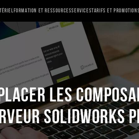
tériel
Formation et ressources
Services
Tarifs et promotion
lacer les composa
rveur SOLIDWORKS 