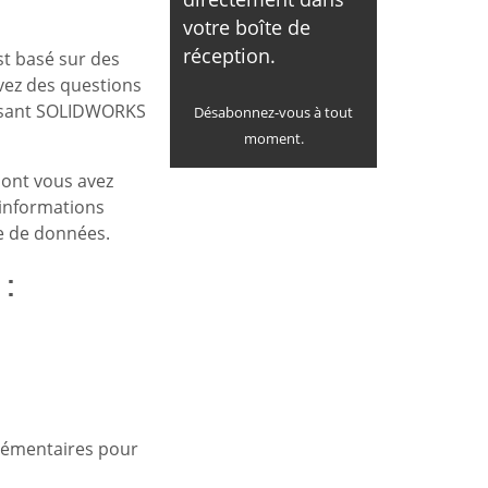
votre boîte de
réception.
st basé sur des
avez des questions
posant SOLIDWORKS
Désabonnez-vous à tout
moment.
 dont vous avez
informations
te de données.
 :
plémentaires pour