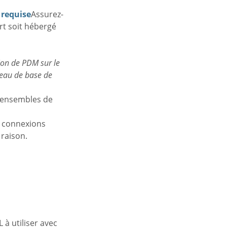
 requise
Assurez-
rt soit hébergé
sion de PDM sur le
veau de base de
 ensembles de
s connexions
 raison.
 à utiliser avec