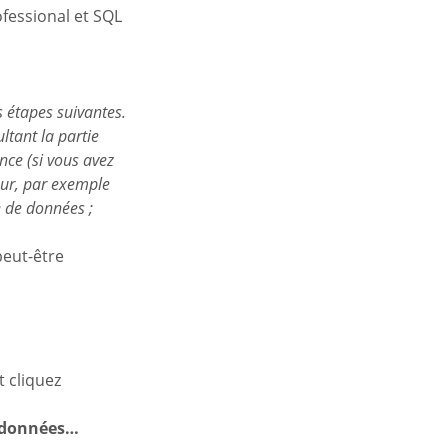
fessional et SQL
es étapes suivantes.
tant la partie
nce (si vous avez
eur, par exemple
 de données ;
peut-être
 cliquez
e données…