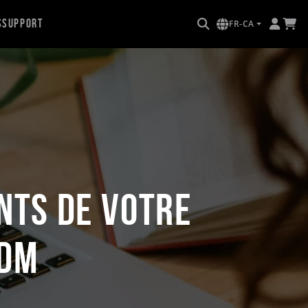
s
Support
FR-CA
nts de votre
PDM