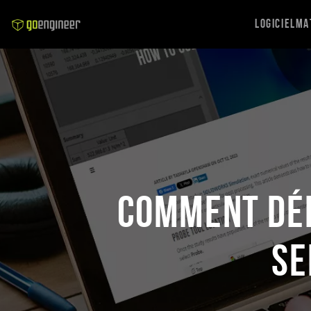
Logiciel
Ma
Comment dép
se