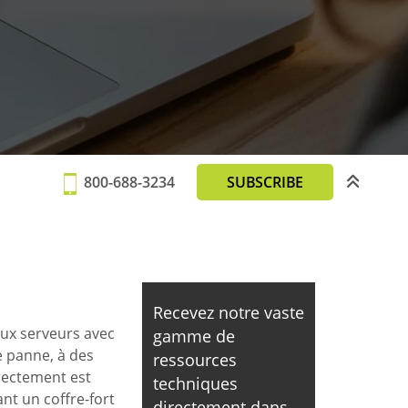
800-688-3234
SUBSCRIBE
Recevez notre vaste
ux serveurs avec
gamme de
e panne, à des
ressources
rectement est
techniques
nt un coffre-fort
directement dans