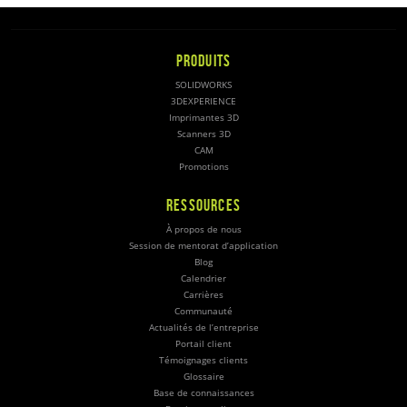
PRODUITS
SOLIDWORKS
3DEXPERIENCE
Imprimantes 3D
Scanners 3D
CAM
Promotions
RESSOURCES
À propos de nous
Session de mentorat d’application
Blog
Calendrier
Carrières
Communauté
Actualités de l’entreprise
Portail client
Témoignages clients
Glossaire
Base de connaissances