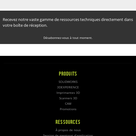
Recevez notre vaste gamme de ressources techniques directement dans
votre boîte de réception.
Désabonnez-vous à tout moment.
PRODUITS
SOLIDWORKS
3DEXPERIENCE
Imprimantes 3D
Scanners 3D
CAM
Promotions
RESSOURCES
À propos de nous
Session de mentorat d’application