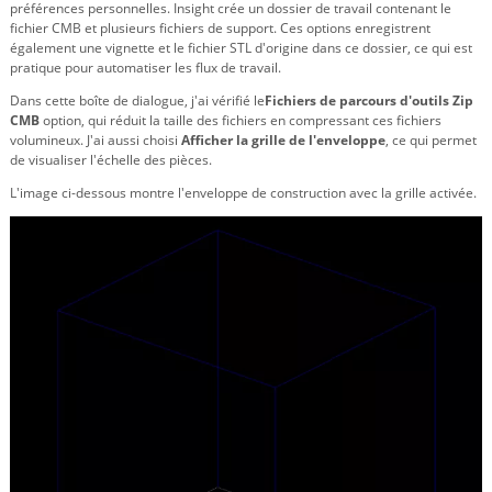
préférences personnelles. Insight crée un dossier de travail contenant le
fichier CMB et plusieurs fichiers de support. Ces options enregistrent
également une vignette et le fichier STL d'origine dans ce dossier, ce qui est
pratique pour automatiser les flux de travail.
Dans cette boîte de dialogue, j'ai vérifié le
Fichiers de parcours d'outils Zip
CMB
option, qui réduit la taille des fichiers en compressant ces fichiers
volumineux. J'ai aussi choisi
Afficher la grille de l'enveloppe
, ce qui permet
de visualiser l'échelle des pièces.
L'image ci-dessous montre l'enveloppe de construction avec la grille activée.