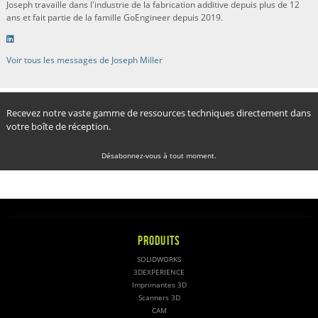
Joseph travaille dans l'industrie de la fabrication additive depuis plus de 12
ans et fait partie de la famille GoEngineer depuis 2019.
Voir tous les messages de Joseph Miller
Recevez notre vaste gamme de ressources techniques directement dans
votre boîte de réception.
Désabonnez-vous à tout moment.
PRODUITS
SOLIDWORKS
3DEXPERIENCE
Imprimantes 3D
Scanners 3D
CAM