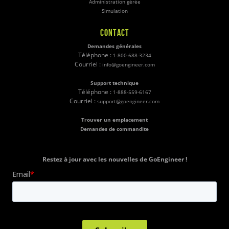
Administration gérée
Simulation
CONTACT
Demandes générales
Téléphone :
1-800-688-3234
Courriel :
info@goengineer.com
Support technique
Téléphone :
1-888-559-6167
Courriel :
support@goengineer.com
Trouver un emplacement
Demandes de commandite
Restez à jour avec les nouvelles de GoEngineer !