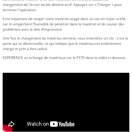
chargement de l'écran tactile devient actif. Appuyez sur « Charger » pour
terminer l'opération.
Il est important de ranger votre matériel usagé dans un sac en mylar scellé,
car ils empêchent l’humidité de pénétrer dans le matériel et de causer des
problèmes avec la tête d’impression.
Une fois le chargement du matériau terminé, vous entendrez un clic : c'est la
porte qui se déverrouille, ce qui indique que le matériau est entièrement
chargé et prêt à être utilisé.
EXPERIENCE un échange de matériaux sur le F370 dans la vidéo ci-dessous.