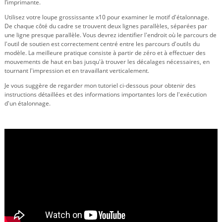
l’imprimante.
Utilisez votre loupe grossissante x10 pour examiner le motif d'étalonnage.
De chaque côté du cadre se trouvent deux lignes parallèles, séparées par
une ligne presque parallèle. Vous devrez identifier l'endroit où le parcours de
l'outil de soutien est correctement centré entre les parcours d'outils du
modèle. La meilleure pratique consiste à partir de zéro et à effectuer des
mouvements de haut en bas jusqu'à trouver les décalages nécessaires, en
tournant l'impression et en travaillant verticalement.
Je vous suggère de regarder mon tutoriel ci-dessous pour obtenir des
instructions détaillées et des informations importantes lors de l'exécution
d'un étalonnage.