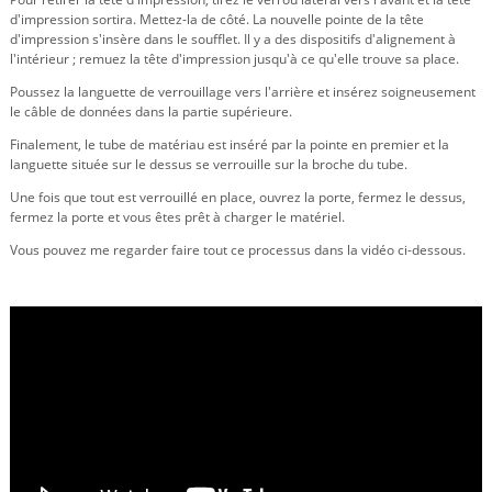
d'impression sortira. Mettez-la de côté. La nouvelle pointe de la tête
d'impression s'insère dans le soufflet. Il y a des dispositifs d'alignement à
l'intérieur ; remuez la tête d'impression jusqu'à ce qu'elle trouve sa place.
Poussez la languette de verrouillage vers l'arrière et insérez soigneusement
le câble de données dans la partie supérieure.
Finalement, le tube de matériau est inséré par la pointe en premier et la
languette située sur le dessus se verrouille sur la broche du tube.
Une fois que tout est verrouillé en place, ouvrez la porte, fermez le dessus,
fermez la porte et vous êtes prêt à charger le matériel.
Vous pouvez me regarder faire tout ce processus dans la vidéo ci-dessous.