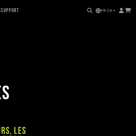
s
Support
FR-CA
es
rs, les