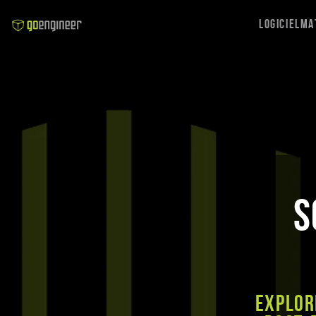
Logiciel
Ma
S
Explor