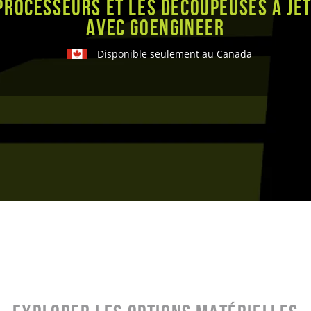
processeurs et les découpeuses à jet
avec GoEngineer
Disponible seulement au Canada