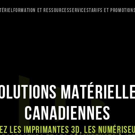
tériel
Formation et ressources
Services
Tarifs et promotion
olutions matériell
canadiennes
ez les imprimantes 3D, les numériseu