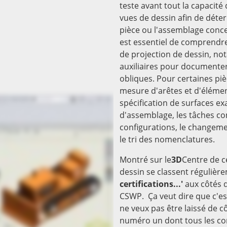
teste avant tout la capacité 
vues de dessin afin de déte
pièce ou l'assemblage conce
est essentiel de comprendr
de projection de dessin, no
auxiliaires pour documente
obliques. Pour certaines pi
mesure d'arêtes et d'élémen
spécification de surfaces ex
d'assemblage, les tâches c
configurations, le changemen
le tri des nomenclatures.
Montré sur le
3D
Centre de c
dessin se classent régulièr
certifications...'
aux côtés 
CSWP. Ça veut dire que c'es
ne veux pas être laissé de 
numéro un dont tous les con