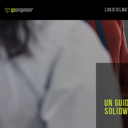
Logiciel
Ma
Un gui
SOLIDW