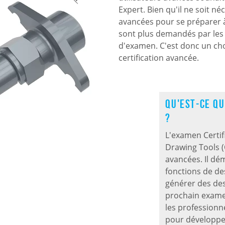
Expert. Bien qu'il ne soit né
avancées pour se préparer à l
sont plus demandés par les 
d'examen. C'est donc un cho
certification avancée.
Qu'est-ce q
?
L'examen Certi
Drawing Tools 
avancées. Il dém
fonctions de des
générer des des
prochain examen
les professionn
pour développe