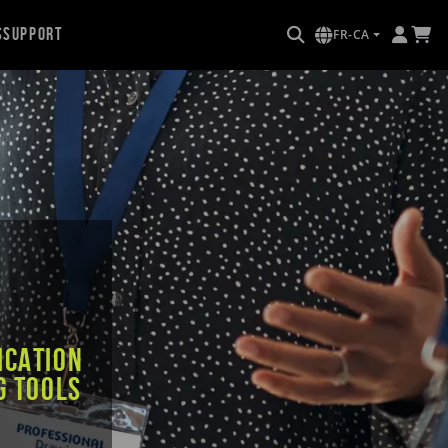
s
Support
FR-CA
ication
g Tools