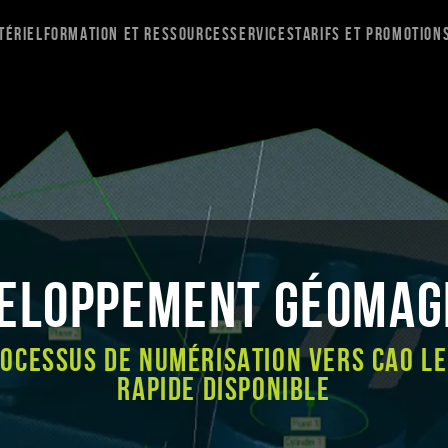
tériel
Formation et ressources
Services
Tarifs et promotion
eloppement géomag
rocessus de numérisation vers CAO le
rapide disponible