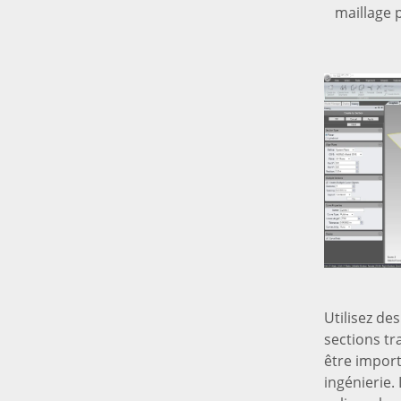
maillage 
Utilisez de
sections tr
être impor
ingénierie.