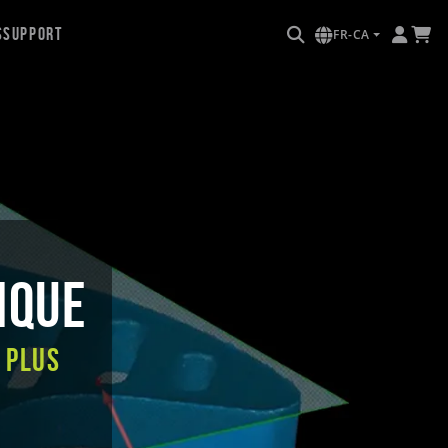
s
Support
FR-CA
ique
 plus