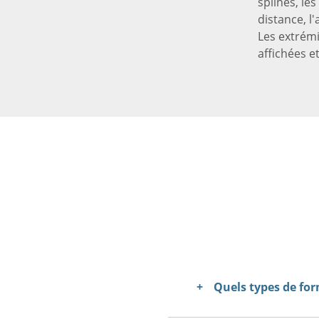
splines, les
distance, l
Les extrém
affichées e
Quels types de for