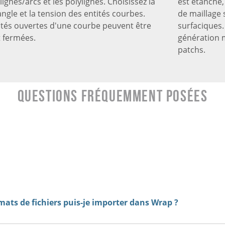
 lignes/arcs et les polylignes. Choisissez la
est étanche,
'angle et la tension des entités courbes.
de maillage
ités ouvertes d'une courbe peuvent être
surfaciques.
t fermées.
génération 
patchs.
Questions fréquemment posées
mats de fichiers puis-je importer dans Wrap ?