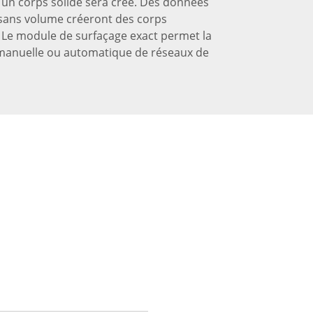
 un corps solide sera créé. Des données
 sans volume créeront des corps
 Le module de surfaçage exact permet la
manuelle ou automatique de réseaux de