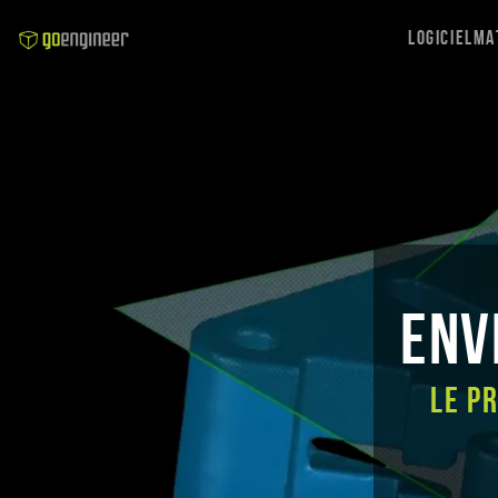
Logiciel
Ma
Env
Le p