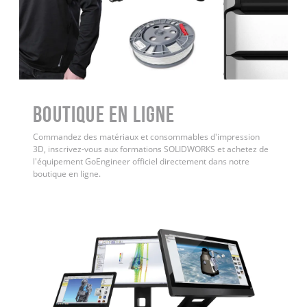
Boutique en ligne
Commandez des matériaux et consommables d'impression
3D, inscrivez-vous aux formations SOLIDWORKS et achetez de
l'équipement GoEngineer officiel directement dans notre
boutique en ligne.