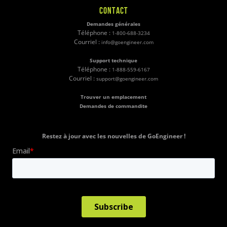
CONTACT
Demandes générales
Téléphone :
1-800-688-3234
Courriel :
info@goengineer.com
Support technique
Téléphone :
1-888-559-6167
Courriel :
support@goengineer.com
Trouver un emplacement
Demandes de commandite
Restez à jour avec les nouvelles de GoEngineer !