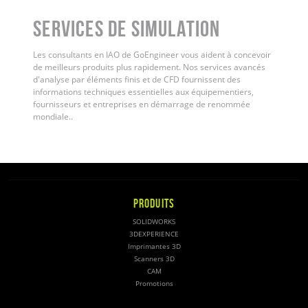
Services de simulation
Les consultants en IAO de GoEngineer vous aident à concevoir
de meilleurs produits plus rapidement. Nos services avancés
d'analyse par éléments finis et de CFD fournissent des
informations techniques essentielles aux équipementiers,
fournisseurs et entreprises en démarrage de renommée
mondiale.
.
PRODUITS
SOLIDWORKS
3DEXPERIENCE
Imprimantes 3D
Scanners 3D
CAM
Promotions