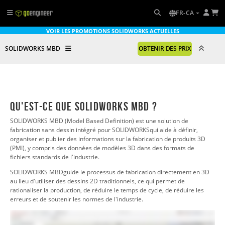
FR-CA
VOIR LES PROMOTIONS SOLIDWORKS ACTUELLES
SOLIDWORKS MBD
OBTENIR DES PRIX
Qu'est-ce que SOLIDWORKS MBD ?
SOLIDWORKS MBD (Model Based Definition) est une solution de
fabrication sans dessin intégré pour SOLIDWORKS
qui aide à définir,
organiser et publier des informations sur la fabrication de produits 3D
(PMI), y compris des données de modèles 3D dans des formats de
fichiers standards de l'industrie.
SOLIDWORKS MBD
guide le processus de fabrication directement en 3D
au lieu d'utiliser des dessins 2D traditionnels, ce qui permet de
rationaliser la production, de réduire le temps de cycle, de réduire les
erreurs et de soutenir les normes de l'industrie.