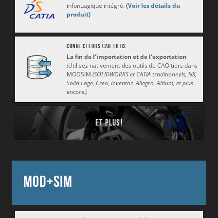
infonuagique intégré.
(Voir les détails du
produit)
Connecteurs CAO tiers
La fin de l'importation et de l'exportation
:
Utilisez nativement des outils de CAO tiers dans
MODSIM.
(SOLIDWORKS et CATIA traditionnels, NX,
Solid Edge, Creo, Inventor, Allegro, Altium, et plus
encore.)
Et plus
!
Mod+Sim