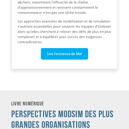
déchets, maximisent l'efficacité de la chaîne
d'approvisionnement et ravissent constamment le
consommateur n'est pas une tâche triviale.
Les approches avancées de modélisation et de simulation
s'avèrent essentielles pour soutenir les équipes d'Unilever
alors qu'elles cherchent à relever des défis de plus en plus
complexes et à équilibrer avec succès des exigences
contradictoires.
Lire l'entrevue de Mel
Livre numérique
Perspectives MODSIM des plus
grandes organisations