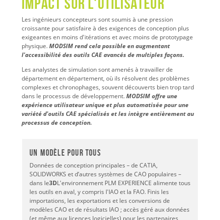
Impact sur l'utilisateur
Les ingénieurs concepteurs sont soumis à une pression
croissante pour satisfaire à des exigences de conception plus
exigeantes en moins d'itérations et avec moins de prototypage
physique.
MODSIM rend cela possible en augmentant
l'accessibilité des outils CAE avancés de multiples façons.
Les analystes de simulation sont amenés à travailler de
département en département, où ils résolvent des problèmes
complexes et chronophages, souvent découverts bien trop tard
dans le processus de développement.
MODSIM offre une
expérience utilisateur unique et plus automatisée pour une
variété d'outils CAE spécialisés et les intègre entièrement au
processus de conception.
UN modèle pour tous
Données de conception principales – de CATIA,
SOLIDWORKS et d’autres systèmes de CAO populaires –
dans le
3D
L'environnement PLM EXPERIENCE alimente tous
les outils en aval, y compris l'IAO et la FAO. Finis les
importations, les exportations et les conversions de
modèles CAO et de résultats IAO ; accès géré aux données
(et même aux licences logicielles) pour les partenaires,