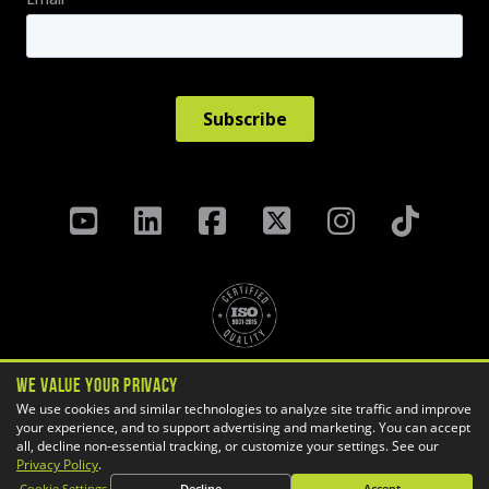
Politique de confidentialité
We Value Your Privacy
Termes Et Conditions
We use cookies and similar technologies to analyze site traffic and improve
your experience, and to support advertising and marketing. You can accept
Préférences des témoins
all, decline non-essential tracking, or customize your settings. See our
Copyright ©
2026 GoEngineer
Privacy Policy
.
Plan du site
Cookie Settings
Decline
Accept