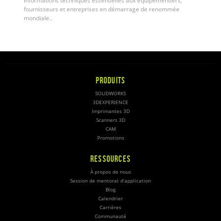
informations techniques essentielles aux équipementiers,
fournisseurs et entreprises en démarrage de renommée
mondiale.
.
PRODUITS
SOLIDWORKS
3DEXPERIENCE
Imprimantes 3D
Scanners 3D
CAM
Promotions
RESSOURCES
À propos de nous
Session de mentorat d’application
Blog
Calendrier
Carrières
Communauté