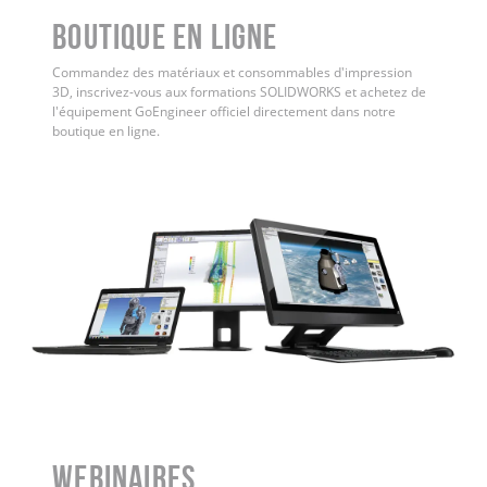
Boutique en ligne
Commandez des matériaux et consommables d'impression
3D, inscrivez-vous aux formations SOLIDWORKS et achetez de
l'équipement GoEngineer officiel directement dans notre
boutique en ligne.
WEBINAIRES