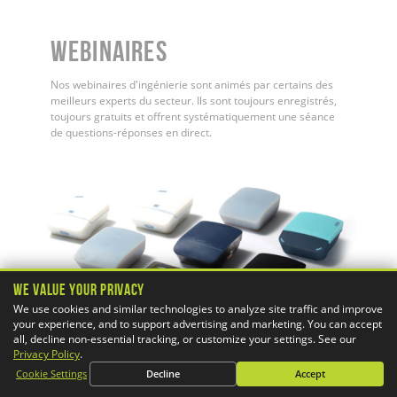
WEBINAIRES
Nos webinaires d'ingénierie sont animés par certains des
meilleurs experts du secteur. Ils sont toujours enregistrés,
toujours gratuits et offrent systématiquement une séance
de questions-réponses en direct.
We Value Your Privacy
We use cookies and similar technologies to analyze site traffic and improve
your experience, and to support advertising and marketing. You can accept
all, decline non-essential tracking, or customize your settings. See our
Privacy Policy
.
Cookie Settings
Decline
Accept