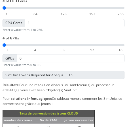
# of CPU Cores
CPU Cores
Enter a value from 1 to 256.
# of GPUs
GPUs
Enter a value from 0 to 16.
SimUnit Tokens Required for Abaqus
Résultats:
Pour une résolution Abaqus utilisant
1
cœur(s) du processeur
et
0
GPU(s), vous avez besoin
15
Jeton(s) SimUnit.
Pour
solutions infonuagiques
Ce tableau montre comment les SimUnits se
convertissent grâce aux jetons :
Taux de conversion des jetons CLOUD
nombre de cœurs
Go de RAM
Jetons nécessaires
4
61
28