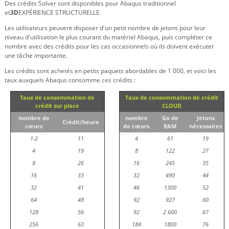
Des crédits Solver sont disponibles pour Abaqus traditionnel
et
3D
EXPÉRIENCE STRUCTURELLE.
Les utilisateurs peuvent disposer d'un petit nombre de jetons pour leur
niveau d'utilisation le plus courant du matériel Abaqus, puis compléter ce
nombre avec des crédits pour les cas occasionnels où ils doivent exécuter
une tâche importante.
Les crédits sont achetés en petits paquets abordables de 1 000, et voici les
taux auxquels Abaqus consomme ces crédits :
Taux de consommation de
Taux de consommation de crédit
crédit sur place
CLOUD
nombre de
nombre
Go de
Jetons
Crédit/heure
cœurs
de cœurs
RAM
nécessaires
1-2
11
4
61
19
4
19
8
122
27
8
26
16
245
35
16
33
32
490
44
32
41
46
1300
52
64
48
92
927
60
128
56
92
2 600
67
256
63
184
1800
76