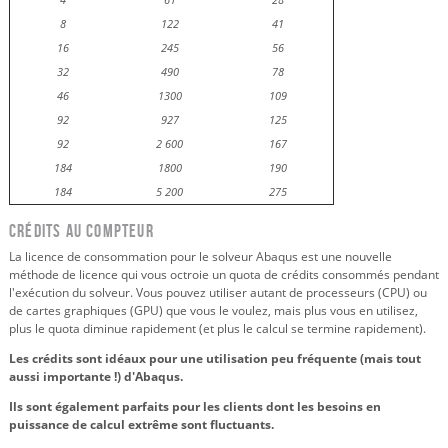
8
122
41
16
245
56
32
490
78
46
1300
109
92
927
125
92
2 600
167
184
1800
190
184
5 200
275
Crédits au compteur
La licence de consommation pour le solveur Abaqus est une nouvelle
méthode de licence qui vous octroie un quota de crédits consommés pendant
l'exécution du solveur. Vous pouvez utiliser autant de processeurs (CPU) ou
de cartes graphiques (GPU) que vous le voulez, mais plus vous en utilisez,
plus le quota diminue rapidement (et plus le calcul se termine rapidement).
Les crédits sont idéaux pour une utilisation peu fréquente (mais tout
aussi importante !) d'Abaqus.
Ils sont également parfaits pour les clients dont les besoins en
puissance de calcul extrême sont fluctuants.