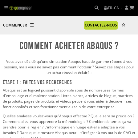
FR-CA
COMMENCER
CONTACTEZ-NOUS
Comment acheter Abaqus ?
Vous avez décidé qu'une simulation Abaqus haut de gamme répond à vos
besoins, mais vous ne savez pas comment l'obtenir ? Suivez ces étapes pour
un achat réussi et éclairé :
Étape 1 : Faites vos recherches
Abaqus est un logiciel puissant disponible sous de nombreuses formes
d'emballage et d'implémentation. Livres blancs, articles de blogue, matrices
de produits, pages de produits et vidéos peuvent vous aider à découvrir ses
fonctionnalités et son fonctionnement au sein de votre entreprise.
Quelles analyses voulez-vous qu'Abaqus effectue ? Quelle sera sa précision ?
Comment allez-vous apprendre la méthodologie ? Combien de temps ça va
prendre pour la régler ? L'informatique en nuage est-elle adaptée à vos
besoins ? Dans quelle mesure Abaqus peut-il s'intégrer à vos outils de CAO et