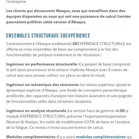
l'entreprise.
Les clients qui découvrent Abaqus, ceux qui travaillent dans des
équipes dispersées ou ceux qui ont une puissance de calcul limitée
pourraient préférer cette version d'Abaqus.
ENSEMBLES STRUCTURAUX 3DEXPÉRIENCE
Contrairement à l'Abaqus traditionnel,
3D
EXPÉRIENCE STRUCTURALE est
offerte en trois ensembles de base qui comprennent à la fois des
fonctionnalités de pré/post-traitement et de résolution :
Ingénieur en performance structurelle :
Ce paquet de base comprend
le pré-/post-processeur et le solveur implicite Abaqus avec 8 cœurs de
calcul que vous pouvez utiliser sur place ou dans le cloud.
Ingénieur en mécanique des structures :
Le niveau supérieur ajoute la
dynamique explicite d'Abaqus, une étude de conception paramétrique
améliorée, des capacités d'analyse non linéaire avancées et une poignée
de fonctionnalités utiles dans certaines situations.
Ingénieur en analyse structurale :
La version haut de gamme de
3D
Le
module EXPÉRIENCE STRUCTURAL présente l'importation/exportation
Nastran & Abaqus, les outils de modélisation CATIA de base et l'analyse
de la fatigue. Ce niveau n'inclut aucune licence de calcul.
Modules complémentaires :
Il y a aussi
modules complémentaires
qui