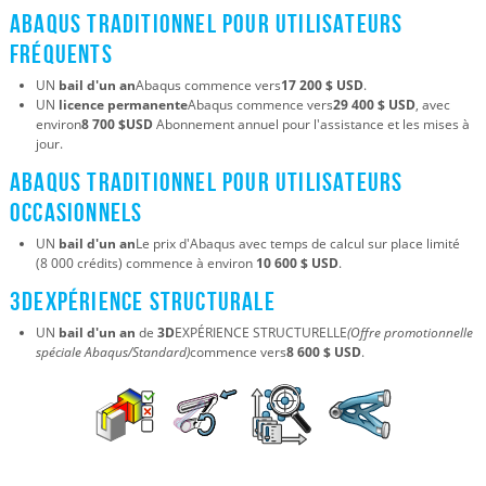
Abaqus traditionnel pour utilisateurs
fréquents
UN
bail d'un an
Abaqus commence vers
17 200 $ USD
.
UN
licence permanente
Abaqus commence vers
29 400 $ USD
, avec
environ
8 700 $USD
Abonnement annuel pour l'assistance et les mises à
jour.
Abaqus traditionnel pour utilisateurs
occasionnels
UN
bail d'un an
Le prix d'Abaqus avec temps de calcul sur place limité
(8 000 crédits) commence à environ
10 600 $ USD
.
3DEXPÉRIENCE STRUCTURALE
UN
bail d'un an
de
3D
EXPÉRIENCE STRUCTURELLE
(Offre promotionnelle
spéciale Abaqus/Standard)
commence vers
8 600 $ USD
.