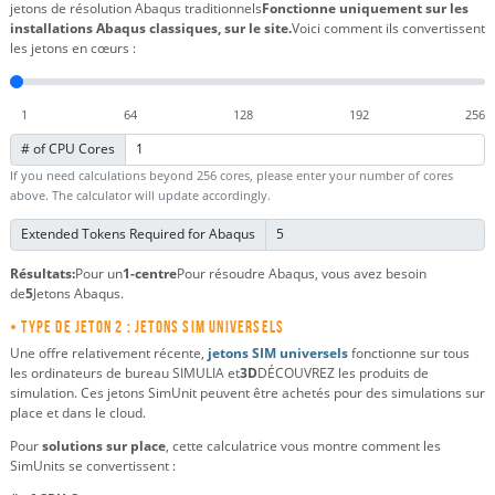
jetons de résolution Abaqus traditionnels
Fonctionne uniquement sur les
installations Abaqus classiques, sur le site.
Voici comment ils convertissent
les jetons en cœurs :
1
64
128
192
256
# of CPU Cores
If you need calculations beyond 256 cores, please enter your number of cores
above. The calculator will update accordingly.
Extended Tokens Required for Abaqus
Résultats:
Pour un
1
-centre
Pour résoudre Abaqus, vous avez besoin
de
5
Jetons Abaqus.
• Type de jeton 2 : Jetons SIM universels
Une offre relativement récente,
jetons SIM universels
fonctionne sur tous
les ordinateurs de bureau SIMULIA et
3D
DÉCOUVREZ les produits de
simulation. Ces jetons SimUnit peuvent être achetés pour des simulations sur
place et dans le cloud.
Pour
solutions sur place
, cette calculatrice vous montre comment les
SimUnits se convertissent :