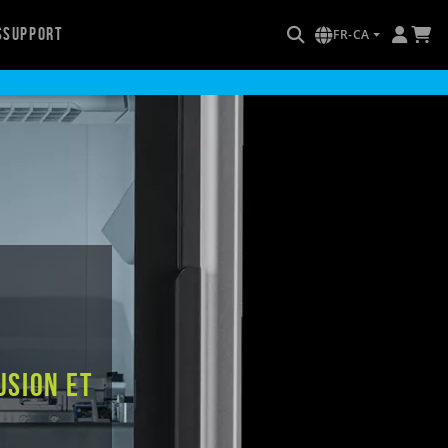
s
Support
FR-CA
usion et