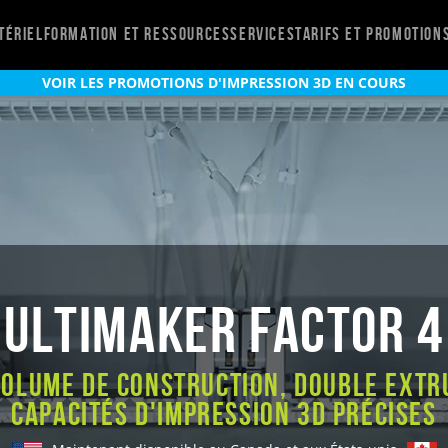
tériel
Formation et ressources
Services
Tarifs et promotion
VOIR LES PROMOTIONS D'IMPRESSION 3D EN COURS
UltiMaker Factor 4
olume de construction, double extr
capacités d'impression 3D précises