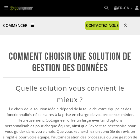
FR-CA
COMMENCER
CONTACTEZ-NOUS
Comment choisir une solution de
gestion des données
Quelle solution vous convient le
mieux ?
Le choix de la solution idéale dépend de la taille de votre équipe et des
fonctionnalités nécessaires à la prise en charge de vos processus métier.
Heureusement, GoEngineer offre un large éventail d'options
personnalisables pour chaque équipe, ainsi que l'expertise nécessaire pour
vous guider dans votre choix. Que vous recherchiez un contrôle de révision
simplifié pour votre équipe, l'automatisation des processus ou une gestion de