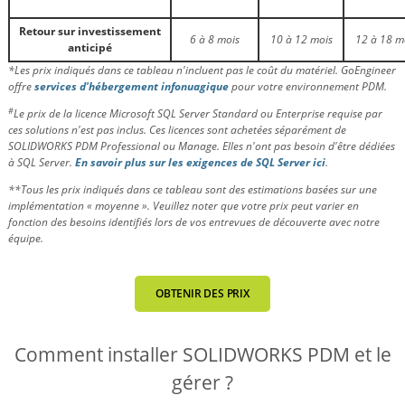
Retour sur investissement
6 à 8 mois
10 à 12 mois
12 à 18 m
anticipé
*Les prix indiqués dans ce tableau n'incluent pas le coût du matériel. GoEngineer
offre
services d'hébergement infonuagique
pour votre environnement PDM.
#
Le prix de la licence Microsoft SQL Server Standard ou Enterprise requise par
ces solutions n'est pas inclus. Ces licences sont achetées séparément de
SOLIDWORKS PDM Professional ou Manage. Elles n'ont pas besoin d'être dédiées
à SQL Server.
En savoir plus sur les exigences de SQL Server ici
.
**Tous les prix indiqués dans ce tableau sont des estimations basées sur une
implémentation « moyenne ». Veuillez noter que votre prix peut varier en
fonction des besoins identifiés lors de vos entrevues de découverte avec notre
équipe.
OBTENIR DES PRIX
Comment installer SOLIDWORKS PDM et le
gérer ?