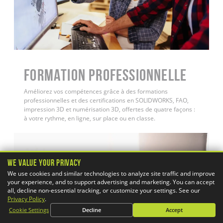
FORMATION PROFESSIONNELLE
Améliorez vos compétences grâce à des formations
professionnelles et des certifications en SOLIDWORKS, FAO,
impression 3D et numérisation 3D, offertes de quatre façons :
à votre rythme, en ligne, sur place ou en classe.
We Value Your Privacy
We use cookies and similar technologies to analyze site traffic and improve
your experience, and to support advertising and marketing. You can accept
all, decline non-essential tracking, or customize your settings. See our
Privacy Policy
.
Cookie Settings
Decline
Accept