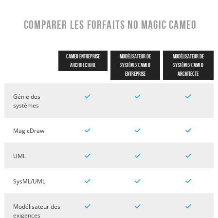
Comparer les forfaits No Magic Cameo
Cameo Entreprise
Modélisateur de
Modélisateur de
architecture
systèmes Cameo
systèmes Cameo
entreprise
architecte
Génie des
systèmes
MagicDraw
UML
SysML/UML
Modélisateur des
exigences