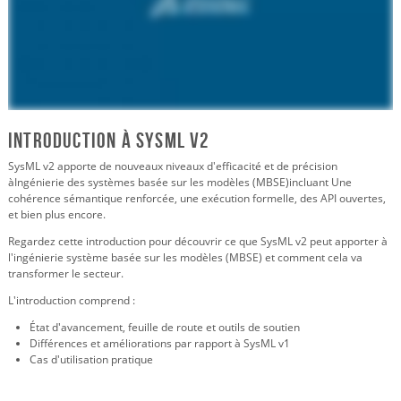
Introduction à SYSML V2
SysML v2 apporte de nouveaux niveaux d'efficacité et de précision
à
Ingénierie des systèmes basée sur les modèles (MBSE)
incluant
Une
cohérence sémantique renforcée, une exécution formelle, des API ouvertes,
et bien plus encore.
Regardez cette introduction pour découvrir ce que SysML v2 peut apporter à
l'ingénierie système basée sur les modèles (MBSE) et comment cela va
transformer le secteur.
L'introduction comprend :
État d'avancement, feuille de route et outils de soutien
Différences et améliorations par rapport à SysML v1
Cas d'utilisation pratique