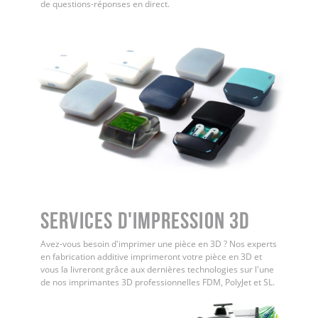
de questions-réponses en direct.
Services d'impression 3D
Avez-vous besoin d'imprimer une pièce en 3D ? Nos experts
en fabrication additive imprimeront votre pièce en 3D et
vous la livreront grâce aux dernières technologies sur l'une
de nos imprimantes 3D professionnelles FDM, PolyJet et SL.