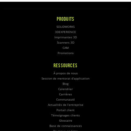
PRODUITS
SOLIDWORKS
3DEXPERIENCE
Imprimantes 3D
Scanners 3D
CAM
Promotions
RESSOURCES
À propos de nous
Session de mentorat d’application
Blog
Calendrier
Carrières
Communauté
Actualités de l’entreprise
Portail client
Témoignages clients
Glossaire
Base de connaissances