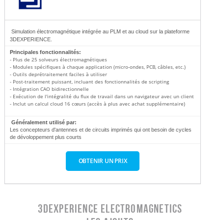
Simulation électromagnétique intégrée au PLM et au cloud sur la plateforme
3DEXPERIENCE.
Principales fonctionnalités:
- Plus de 25 solveurs électromagnétiques

- Modules spécifiques à chaque application (micro-ondes, PCB, câbles, etc.)

- Outils deprétraitement faciles à utiliser

- Post-traitement puissant, incluant des fonctionnalités de scripting

- Intégration CAO bidirectionnelle

- Exécution de l'intégralité du flux de travail dans un navigateur avec un client distant

- Inclut un calcul cloud 16 cœurs (accès à plus avec achat supplémentaire)
Généralement utilisé par:
Les concepteurs d'antennes et de circuits imprimés qui ont besoin de cycles
de dévoloppement plus courts
OBTENIR UN PRIX
3DEXPERIENCE ELECTROMAGNETICS