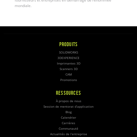
fournisseurs et entreprises en démarrage de renommée
mondiale.
PRODUITS
SOLIDWORKS
3DEXPERIENCE
Imprimantes 3D
Scanners 3D
CAM
Promotions
RESSOURCES
À propos de nous
Session de mentorat d’application
Blog
Calendrier
Carrières
Communauté
Actualités de l’entreprise