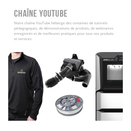
Chaîne YouTube
Notre chaîne YouTube héberge des centaines de tutoriels
pédagogiques, de démonstrations de produits, de webinaires
enregistrés et de meilleures pratiques pour tous nos produits
et services.