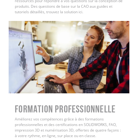
ressources pour répondre à vos questions sur la conception de
produits. Des questions de base sur la CAO aux guides et
tutoriels détaillés, trouvez la solution ici.
FORMATION PROFESSIONNELLE
Améliorez vos compétences grâce à des formations
professionnelles et des certifications en SOLIDWORKS, FAO,
impression 3D et numérisation 3D, offertes de quatre façons :
à votre rythme, en ligne, sur place ou en classe.