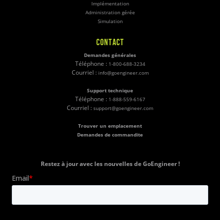
Implémentation
Administration gérée
Simulation
CONTACT
Demandes générales
Téléphone :
1-800-688-3234
Courriel :
info@goengineer.com
Support technique
Téléphone :
1-888-559-6167
Courriel :
support@goengineer.com
Trouver un emplacement
Demandes de commandite
Restez à jour avec les nouvelles de GoEngineer !