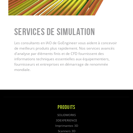
Services de simulation
Les consultants en IAO de GoEngineer vous aident à concevoir
de meilleurs produits plus rapidement. Nos services avancés
d'analyse par éléments finis et de CFD fournissent des
informations techniques essentielles aux équipementiers,
fournisseurs et entreprises en démarrage de renommée
mondiale.
PRODUITS
SOLIDWORKS
3DEXPERIENCE
Imprimantes 3D
Scanners 3D