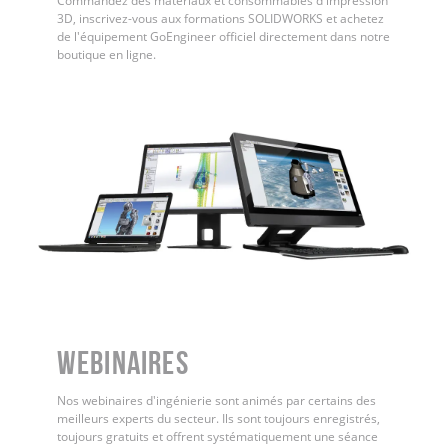
Commandez des matériaux et consommables d'impression
3D, inscrivez-vous aux formations SOLIDWORKS et achetez
de l'équipement GoEngineer officiel directement dans notre
boutique en ligne.
WEBINAIRES
Nos webinaires d'ingénierie sont animés par certains des
meilleurs experts du secteur. Ils sont toujours enregistrés,
toujours gratuits et offrent systématiquement une séance