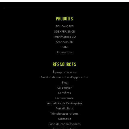
PRODUITS
SOLIDWORKS
3DEXPERIENCE
Imprimantes 3D
Scanners 3D
CAM
Promotions
RESSOURCES
À propos de nous
Session de mentorat d’application
Blog
Calendrier
Carrières
Communauté
Actualités de l’entreprise
Portail client
Témoignages clients
Glossaire
Base de connaissances