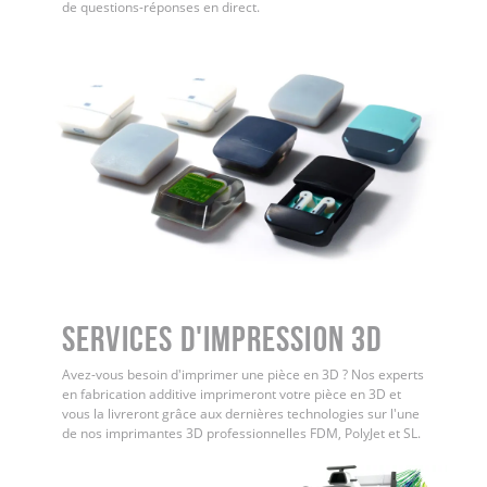
de questions-réponses en direct.
Services d'impression 3D
Avez-vous besoin d'imprimer une pièce en 3D ? Nos experts
en fabrication additive imprimeront votre pièce en 3D et
vous la livreront grâce aux dernières technologies sur l'une
de nos imprimantes 3D professionnelles FDM, PolyJet et SL.