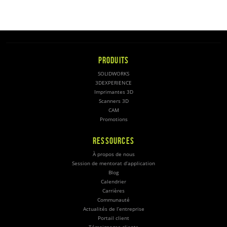
PRODUITS
SOLIDWORKS
3DEXPERIENCE
Imprimantes 3D
Scanners 3D
CAM
Promotions
RESSOURCES
À propos de nous
Session de mentorat d’application
Blog
Calendrier
Carrières
Communauté
Actualités de l’entreprise
Portail client