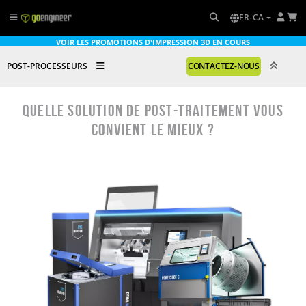
FR-CA
VOIR LES PROMOTIONS D'IMPRESSION 3D EN COURS
POST-PROCESSEURS
CONTACTEZ-NOUS
Quelle solution de post-traitement vous
convient le mieux ?