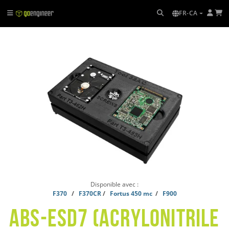
FR-CA
Disponible avec :
F370
/
F370CR
/
Fortus 450 mc
/
F900
ABS-ESD7 (ACRYLONITRILE