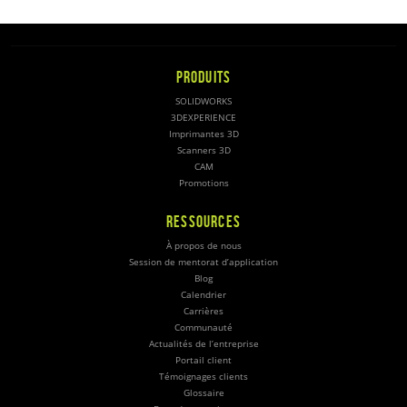
PRODUITS
SOLIDWORKS
3DEXPERIENCE
Imprimantes 3D
Scanners 3D
CAM
Promotions
RESSOURCES
À propos de nous
Session de mentorat d’application
Blog
Calendrier
Carrières
Communauté
Actualités de l’entreprise
Portail client
Témoignages clients
Glossaire