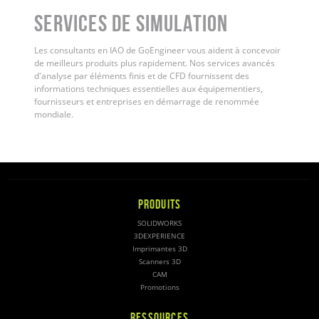
Services de simulation
Les consultants en IAO de GoEngineer vous aident à concevoir
de meilleurs produits plus rapidement. Nos services avancés
d'analyse par éléments finis et de CFD fournissent des
informations techniques essentielles aux équipementiers,
fournisseurs et entreprises en démarrage de renommée
mondiale.
PRODUITS
SOLIDWORKS
3DEXPERIENCE
Imprimantes 3D
Scanners 3D
CAM
Promotions
RESSOURCES