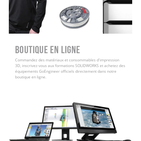
Boutique en ligne
Commandez des matériaux et consommables d'impression
3D, inscrivez-vous aux formations SOLIDWORKS et achetez des
équipements GoEngineer officiels directement dans notre
boutique en ligne.