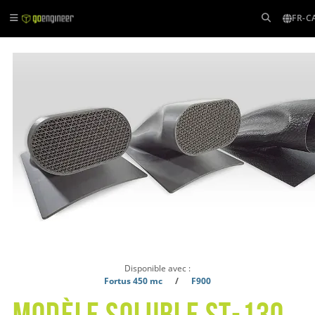
FR-C
Disponible avec :
Fortus 450 mc
/
F900
Modèle soluble ST-130