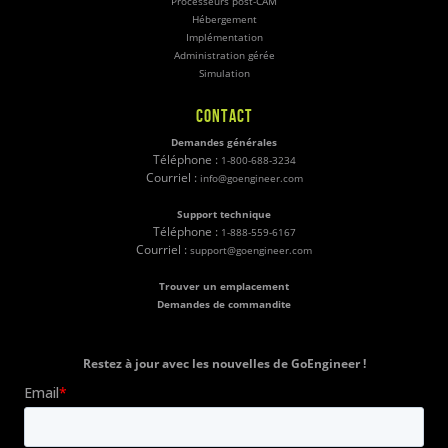
Processeurs post-CAM
Hébergement
Implémentation
Administration gérée
Simulation
CONTACT
Demandes générales
Téléphone :
1-800-688-3234
Courriel :
info@goengineer.com
Support technique
Téléphone :
1-888-559-6167
Courriel :
support@goengineer.com
Trouver un emplacement
Demandes de commandite
Restez à jour avec les nouvelles de GoEngineer !