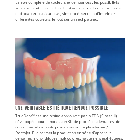
palette complète de couleurs et de nuances ; les possibilités
sont vraiment infinies. TrueDent vous permet de personnaliser
et d'adapter plusieurs cas, simultanément - et d'imprimer
différentes couleurs, le tout sur un seul plateau.
Une véritable esthétique rendue possible
TrueDent™ est une résine approuvée par la FDA (Classe II)
développée pour l'impression 3D de prothèses dentaires, de
couronnes et de ponts provisoires sur la plateforme J5
DentaJet. Elle permet la production en série d'appareils
dentaires monolithiques multicolores, hautement esthétiques,