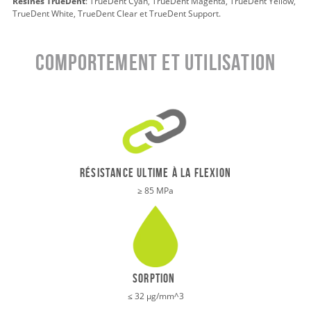
Résines TrueDent
: TrueDent Cyan, TrueDent Magenta, TrueDent Yellow,
TrueDent White, TrueDent Clear et TrueDent Support.
Comportement et utilisation
Résistance ultime à la flexion
≥ 85 MPa
Sorption
≤ 32 μg/mm^3