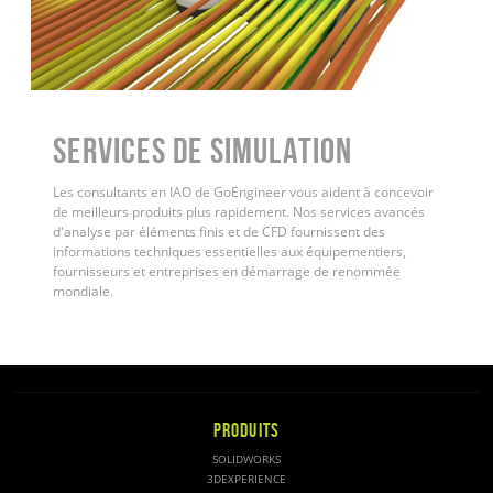
Services de simulation
Les consultants en IAO de GoEngineer vous aident à concevoir
de meilleurs produits plus rapidement. Nos services avancés
d'analyse par éléments finis et de CFD fournissent des
informations techniques essentielles aux équipementiers,
fournisseurs et entreprises en démarrage de renommée
mondiale.
PRODUITS
SOLIDWORKS
3DEXPERIENCE