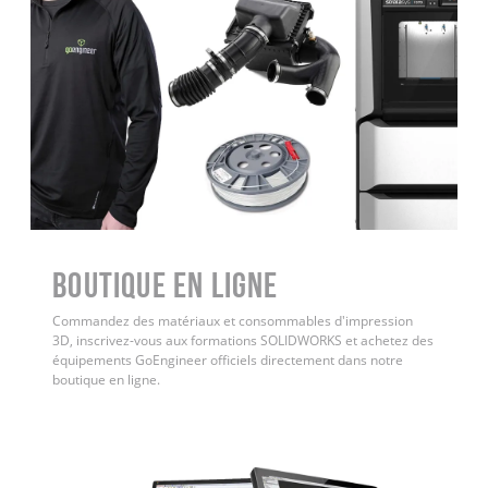
Boutique en ligne
Commandez des matériaux et consommables d'impression
3D, inscrivez-vous aux formations SOLIDWORKS et achetez des
équipements GoEngineer officiels directement dans notre
boutique en ligne.