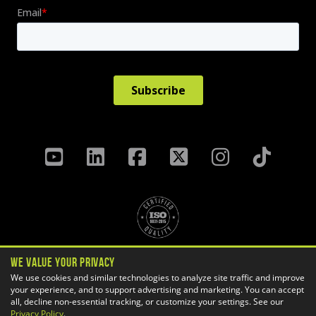
Politique de confidentialité
We Value Your Privacy
Termes Et Conditions
We use cookies and similar technologies to analyze site traffic and improve
your experience, and to support advertising and marketing. You can accept
Préférences des témoins
all, decline non-essential tracking, or customize your settings. See our
Copyright ©
2026 GoEngineer
Privacy Policy
.