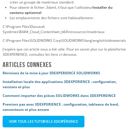
créer un groupe de matériaux standard
Pour obtenir le fichier .3dxml, il faut que l'utilisateur
Installer du
contenu optionnel
Les emplacements des fichiers sont habituellement :
C:\Program Files\Dassault
Systèmes\B4##_Cloud_Content\win_b64\ressources\matériaux
C:\Program Files\SOLIDWORKS Corp\SOLIDWORKS\lang\english\sldmaterials
J'espère que cet article vous a été utile. Pour en savoir plus sur la plateforme
3DEXPERIENCE, consultez les liens ci-dessous.
Articles connexes
Révisions de la mise à jour 3DEXPERIENCE SOLIDWORKS
Installation locale des applications 3DEXPERIENCE : configuration,
versions et plus
Comment importer des pièces SOLIDWORKS dans 3DEXPEREINCE
Premiers pas avec 3DEXPERIENCE : configuration, tableaux de bord,
connecteurs et plus encore
VOIR TOUS LES TUTORIELS 3DEXPÉRIENCE