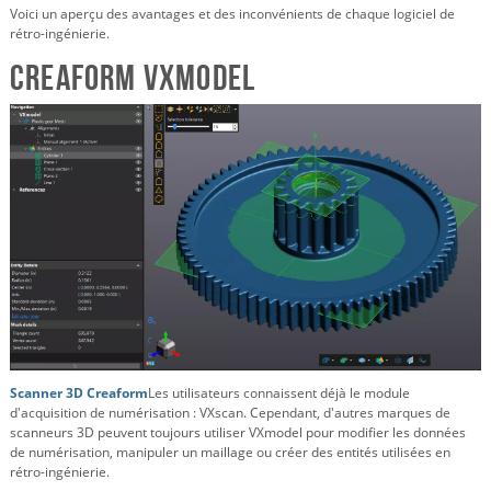
Voici un aperçu des avantages et des inconvénients de chaque logiciel de
rétro-ingénierie.
Creaform VxModel
Scanner 3D Creaform
Les utilisateurs connaissent déjà le module
d'acquisition de numérisation : VXscan. Cependant, d'autres marques de
scanneurs 3D peuvent toujours utiliser VXmodel pour modifier les données
de numérisation, manipuler un maillage ou créer des entités utilisées en
rétro-ingénierie.