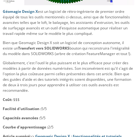
Géomagie Design X
est un logiciel de rétro-ingénierie de premier ordre
équipé de tous les outils mentionnés ci-dessus, ainsi que de fonctionnalités
avancées telles que le loft, le balayage, les assistants d'extrusion, les outils
de surfaçage avancés et un outil d'esquisse automatique pour réaliser un
travail rapide même sur le modèle le plus compliqué.
Bien que Geomagic Design X soit un logiciel de conception autonome, il
existe un
Transfert vers SOLIDWORKS
bouton qui reconstruira l'intégralité
du modèle dans SOLIDWORKS (arbre de création FeatureManager et tout !).
Globalement, c'est l'outil le plus puissant et le plus efficace pour créer des
modèles à partir de données numérisées. Son inconvénient est qu'il s'agit de
l'option la plus coûteuse parmi celles présentées dans cet article. Bien que
des guides d'aide et des tutoriels intégrés soient disponibles, une formation
de deux à trois jours pour apprendre à utiliser ces outils avancés est
recommandée.
Coût:
$$$
Facilité d'utilisation :
5/5
Capacités avancées :
5/5
Courbe d'apprentissage :
2/5
Article suggéré
>>
Geomagic Design X : fonctionnalités et tutoriels