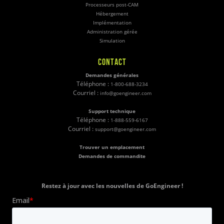
Processeurs post-CAM
Hébergement
Implémentation
Administration gérée
Simulation
CONTACT
Demandes générales
Téléphone :
1-800-688-3234
Courriel :
info@goengineer.com
Support technique
Téléphone :
1-888-559-6167
Courriel :
support@goengineer.com
Trouver un emplacement
Demandes de commandite
Restez à jour avec les nouvelles de GoEngineer !