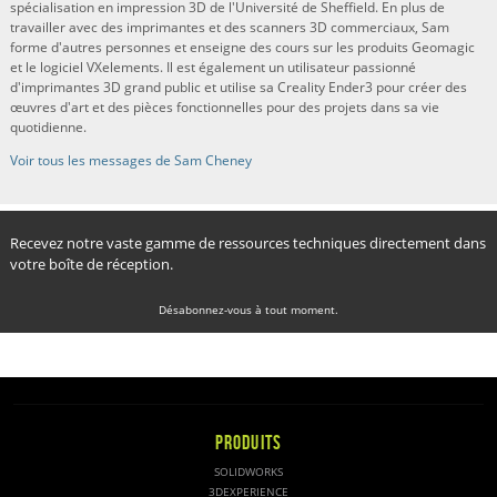
spécialisation en impression 3D de l'Université de Sheffield. En plus de
travailler avec des imprimantes et des scanners 3D commerciaux, Sam
forme d'autres personnes et enseigne des cours sur les produits Geomagic
et le logiciel VXelements. Il est également un utilisateur passionné
d'imprimantes 3D grand public et utilise sa Creality Ender3 pour créer des
œuvres d'art et des pièces fonctionnelles pour des projets dans sa vie
quotidienne.
Voir tous les messages de Sam Cheney
Recevez notre vaste gamme de ressources techniques directement dans
votre boîte de réception.
Désabonnez-vous à tout moment.
PRODUITS
SOLIDWORKS
3DEXPERIENCE