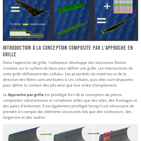
Introduction à la conception composite par l'approche en
grille
Dans l'approche de grille, l'utilisateur développe des structures filaires
croisées sur la surface de base pour définir une grille. Les intersections de
cette grille définissent des cellules. Les propriétés du matériau et de la
direction des fibres sont attribuées à ces cellules, puis elles sont disposées
pour définir le contour des plis ainsi que leur ordre d'empilement.
Le
Approche par grille
est privilégié lors de la conception de pièces
composites volumineuses et complexes telles que des ailes, des fuselages et
des pales d'éoliennes. Il est également privilégié lorsqu'il est nécessaire de
prendre en compte des éléments structurels tels que des raidisseurs, des
longerons et des cadres.