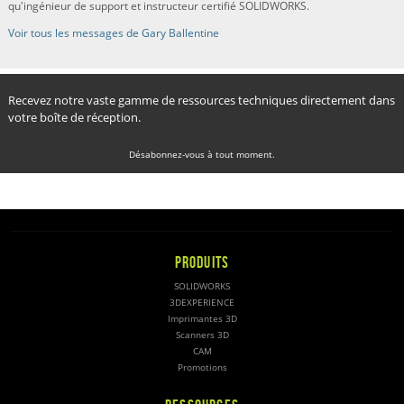
qu'ingénieur de support et instructeur certifié SOLIDWORKS.
Voir tous les messages de Gary Ballentine
Recevez notre vaste gamme de ressources techniques directement dans
votre boîte de réception.
Désabonnez-vous à tout moment.
PRODUITS
SOLIDWORKS
3DEXPERIENCE
Imprimantes 3D
Scanners 3D
CAM
Promotions