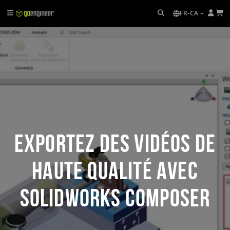
FR-CA
Exportez des vidéos de
haute qualité avec
SOLIDWORKS Composer