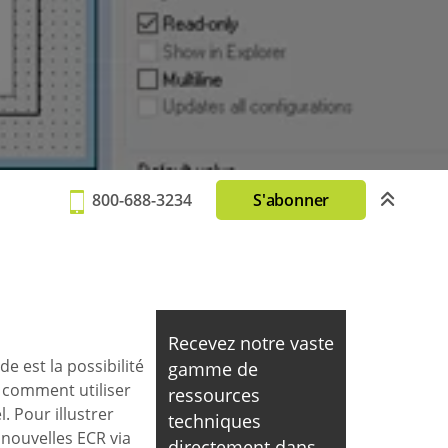
800-688-3234
S'abonner
Recevez notre vaste
e est la possibilité
gamme de
 comment utiliser
ressources
 Pour illustrer
techniques
nouvelles ECR via
directement dans