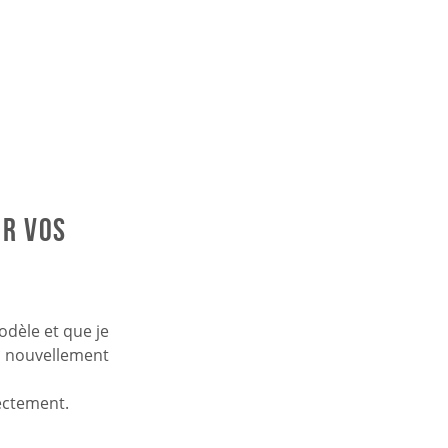
er vos
odèle et que je
l* nouvellement
ectement.