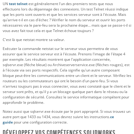
UN
test telnet
est généralement l'un des premiers tests que nous
effectuons lors du dépannage des connexions. Un test Telnet réussi indique
que les ports sont ouverts et que les services serveur sont à l'écoute. Mais
qu'arrive-t-il en cas d'échec ? Vérifier le nom du serveur et ouvrir les ports
nécessaires via le pare-feu sera la prochaine étape… mais que se passe-t-il si
vous avez fait tout cela et que Telnet échoue toujours ?
C'est là que netstat montre sa valeur.
Exécuter la commande netstat sur le serveur vous permettra de vous
assurer que le service serveur est à l'écoute. Prenons l'image de l'étape 4
par exemple. Les résultats montrent que l'application concernée,
sqlservr.exe (flèche bleue) ou Archiveserverservice.exe (flèches rouges), est
à l'écoute via ses ports respectifs. Cela signifie qu'un autre composant
bloque peut-être les communications entre un client et le serveur. Vérifiez les
routeurs ou les commutateurs qui ont le besoin d'un pare-feu. Si vous
n'arrivez toujours pas à vous connecter, vous avez constaté que le client et le
serveur sont prêts, et qu'il y a un blocage quelque part dans le réseau ou la
configuration de sécurité. Consultez le service informatique compétent pour
approfondir le problème.
Notez aussi que sqlservr.exe écoute par le port approprié. Si vous trouvez un
autre port que 1433 ou 1434, vous devrez suivre les instructions.
ce
guide
pour une configuration correcte.
Développez vos compétences SOLIDWORKS