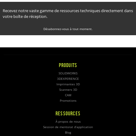
Recevez notre vaste gamme de ressources techniques directement dans
votre boîte de réception.
Désabonnez-vous à tout moment.
PRODUITS
SOLIDWORKS
3DEXPERIENCE
Imprimantes 3D
Scanners 3D
CAM
Promotions
RESSOURCES
À propos de nous
Session de mentorat d’application
Blog