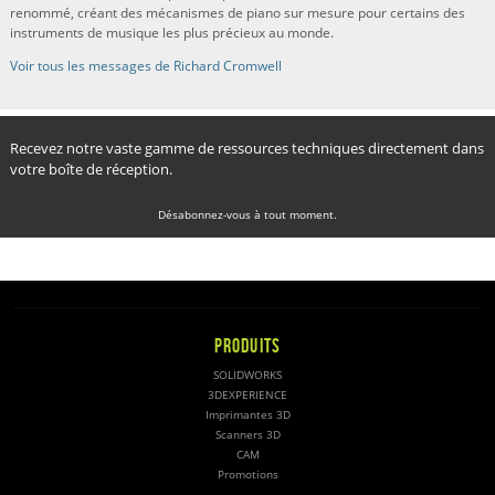
renommé, créant des mécanismes de piano sur mesure pour certains des
instruments de musique les plus précieux au monde.
Voir tous les messages de Richard Cromwell
Recevez notre vaste gamme de ressources techniques directement dans
votre boîte de réception.
Désabonnez-vous à tout moment.
PRODUITS
SOLIDWORKS
3DEXPERIENCE
Imprimantes 3D
Scanners 3D
CAM
Promotions