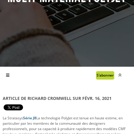
S'abonner
ARTICLE DE RICHARD CROMWELL SUR FÉVR. 16, 2021
La Stratasys
Série J8
La technologie PolyJet est tenue en haute estime, en
particulier par les membres de la communauté des designers
professionnels, pour sa capacité à produire rapidement des modèles CMF