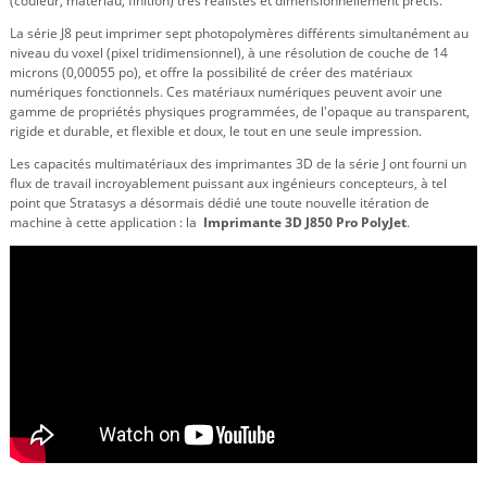
(couleur, matériau, finition) très réalistes et dimensionnellement précis.
La série J8 peut imprimer sept photopolymères différents simultanément au
niveau du voxel (pixel tridimensionnel), à une résolution de couche de 14
microns (0,00055 po), et offre la possibilité de créer des matériaux
numériques fonctionnels. Ces matériaux numériques peuvent avoir une
gamme de propriétés physiques programmées, de l'opaque au transparent,
rigide et durable, et flexible et doux, le tout en une seule impression.
Les capacités multimatériaux des imprimantes 3D de la série J ont fourni un
flux de travail incroyablement puissant aux ingénieurs concepteurs, à tel
point que Stratasys a désormais dédié une toute nouvelle itération de
machine à cette application : la
Imprimante 3D J850 Pro PolyJet
.