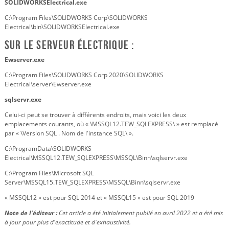
SOLIDWORKSElectrical.exe
C:\Program Files\SOLIDWORKS Corp\SOLIDWORKS
Electrical\bin\SOLIDWORKSElectrical.exe
Sur le serveur électrique :
Ewserver.exe
C:\Program Files\SOLIDWORKS Corp 2020\SOLIDWORKS
Electrical\server\Ewserver.exe
sqlservr.exe
Celui-ci peut se trouver à différents endroits, mais voici les deux
emplacements courants, où « \MSSQL12.TEW_SQLEXPRESS\ » est remplacé
par « \Version SQL . Nom de l'instance SQL\ ».
C:\ProgramData\SOLIDWORKS
Electrical\MSSQL12.TEW_SQLEXPRESS\MSSQL\Binn\sqlservr.exe
C:\Program Files\Microsoft SQL
Server\MSSQL15.TEW_SQLEXPRESS\MSSQL\Binn\sqlservr.exe
« MSSQL12 » est pour SQL 2014 et « MSSQL15 » est pour SQL 2019
Note de l'éditeur :
Cet article a été initialement publié en avril 2022 et a été mis
à jour pour plus d'exactitude et d'exhaustivité.