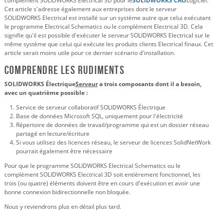
complément SOLIDWORKS Electrical 3D pour le
SOLIDWORKS CAO
Logiciel.
Cet article s'adresse également aux entreprises dont le serveur
SOLIDWORKS Electrical est installé sur un système autre que celui exécutant
le programme Electrical Schematics ou le complément Electrical 3D. Cela
signifie qu'il est possible d'exécuter le serveur SOLIDWORKS Electrical sur le
même système que celui qui exécute les produits clients Electrical finaux. Cet
article serait moins utile pour ce dernier scénario d'installation.
Comprendre les rudiments
SOLIDWORKS Électrique
Serveur
a trois composants dont il a besoin,
avec un quatrième possible :
Service de serveur collaboratif SOLIDWORKS Électrique
Base de données Microsoft SQL, uniquement pour l'électricité
Répertoire de données de travail/programme qui est un dossier réseau
partagé en lecture/écriture
Si vous utilisez des licences réseau, le serveur de licences SolidNetWork
pourrait également être nécessaire
Pour que le programme SOLIDWORKS Electrical Schematics ou le
complément SOLIDWORKS Electrical 3D soit entièrement fonctionnel, les
trois (ou quatre) éléments doivent être en cours d'exécution et avoir une
bonne connexion bidirectionnelle non bloquée.
Nous y reviendrons plus en détail plus tard.