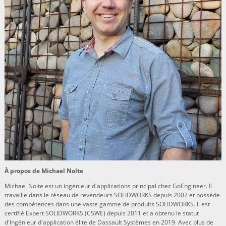
À propos de Michael Nolte
Michael Nolte est un ingénieur d'applications principal chez GoEngineer. Il
travaille dans le réseau de revendeurs SOLIDWORKS depuis 2007 et possède
des compétences dans une vaste gamme de produits SOLIDWORKS. Il est
certifié Expert SOLIDWORKS (CSWE) depuis 2011 et a obtenu le statut
d'Ingénieur d'application élite de Dassault Systèmes en 2019. Avec plus de