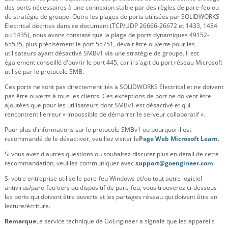
des ports nécessaires à une connexion stable par des règles de pare-feu ou
de stratégie de groupe. Outre les plages de ports utilisées par SOLIDWORKS
Electrical décrites dans ce document (TCP/UDP 26666-26672 et 1433, 1434
ou 1435), nous avons constaté que la plage de ports dynamiques 49152-
65535, plus précisément le port 55751, devait être ouverte pour les
utilisateurs ayant désactivé SMBv1 via une stratégie de groupe. Il est
également conseillé d'ouvrir le port 445, car il s'agit du port réseau Microsoft
utilisé par le protocole SMB.
Ces ports ne sont pas directement liés à SOLIDWORKS Electrical et ne doivent
pas être ouverts à tous les clients. Ces exceptions de port ne doivent être
ajoutées que pour les utilisateurs dont SMBv1 est désactivé et qui
rencontrent l'erreur « Impossible de démarrer le serveur collaboratif ».
Pour plus d'informations sur le protocole SMBv1 ou pourquoi il est
recommandé de le désactiver, veuillez visiter le
Page Web Microsoft Learn
.
Si vous avez d'autres questions ou souhaitez discuter plus en détail de cette
recommandation, veuillez communiquer avec
support@goengineer.com
.
Si votre entreprise utilise le pare-feu Windows et/ou tout autre logiciel
antivirus/pare-feu tiers ou dispositif de pare-feu, vous trouverez ci-dessous
les ports qui doivent être ouverts et les partages réseau qui doivent être en
lecture/écriture.
Remarque
Le service technique de GoEngineer a signalé que les appareils