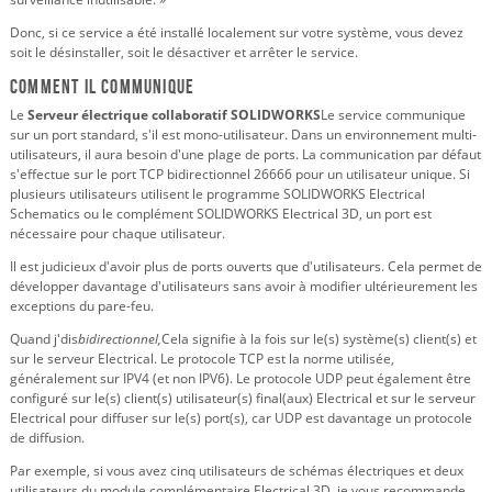
Donc, si ce service a été installé localement sur votre système, vous devez
soit le désinstaller, soit le désactiver et arrêter le service.
Comment il communique
Le
Serveur électrique collaboratif SOLIDWORKS
Le service communique
sur un port standard, s'il est mono-utilisateur. Dans un environnement multi-
utilisateurs, il aura besoin d'une plage de ports. La communication par défaut
s'effectue sur le port TCP bidirectionnel 26666 pour un utilisateur unique. Si
plusieurs utilisateurs utilisent le programme SOLIDWORKS Electrical
Schematics ou le complément SOLIDWORKS Electrical 3D, un port est
nécessaire pour chaque utilisateur.
Il est judicieux d'avoir plus de ports ouverts que d'utilisateurs. Cela permet de
développer davantage d'utilisateurs sans avoir à modifier ultérieurement les
exceptions du pare-feu.
Quand j'dis
bidirectionnel,
Cela signifie à la fois sur le(s) système(s) client(s) et
sur le serveur Electrical. Le protocole TCP est la norme utilisée,
généralement sur IPV4 (et non IPV6). Le protocole UDP peut également être
configuré sur le(s) client(s) utilisateur(s) final(aux) Electrical et sur le serveur
Electrical pour diffuser sur le(s) port(s), car UDP est davantage un protocole
de diffusion.
Par exemple, si vous avez cinq utilisateurs de schémas électriques et deux
utilisateurs du module complémentaire Electrical 3D, je vous recommande