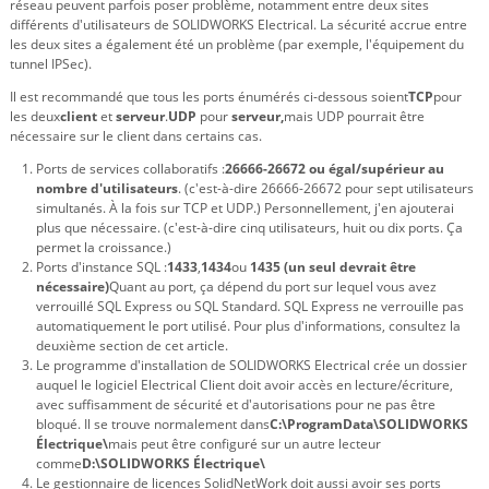
réseau peuvent parfois poser problème, notamment entre deux sites
différents d'utilisateurs de SOLIDWORKS Electrical. La sécurité accrue entre
les deux sites a également été un problème (par exemple, l'équipement du
tunnel IPSec).
Il est recommandé que tous les ports énumérés ci-dessous soient
TCP
pour
les deux
client
et
serveur
.
UDP
pour
serveur,
mais UDP pourrait être
nécessaire sur le client dans certains cas.
Ports de services collaboratifs :
26666-26672 ou égal/supérieur au
nombre d'utilisateurs
. (c'est-à-dire 26666-26672 pour sept utilisateurs
simultanés. À la fois sur TCP et UDP.) Personnellement, j'en ajouterai
plus que nécessaire. (c'est-à-dire cinq utilisateurs, huit ou dix ports. Ça
permet la croissance.)
Ports d'instance SQL :
1433
,
1434
ou
1435 (un seul devrait être
nécessaire)
Quant au port, ça dépend du port sur lequel vous avez
verrouillé SQL Express ou SQL Standard. SQL Express ne verrouille pas
automatiquement le port utilisé. Pour plus d'informations, consultez la
deuxième section de cet article.
Le programme d'installation de SOLIDWORKS Electrical crée un dossier
auquel le logiciel Electrical Client doit avoir accès en lecture/écriture,
avec suffisamment de sécurité et d'autorisations pour ne pas être
bloqué. Il se trouve normalement dans
C:\ProgramData\SOLIDWORKS
Électrique\
mais peut être configuré sur un autre lecteur
comme
D:\SOLIDWORKS Électrique\
Le gestionnaire de licences SolidNetWork doit aussi avoir ses ports