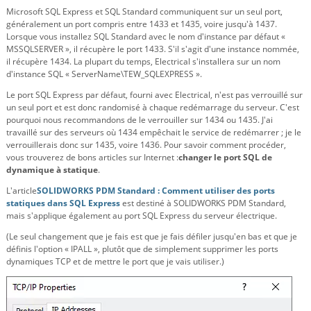
Microsoft SQL Express et SQL Standard communiquent sur un seul port,
généralement un port compris entre 1433 et 1435, voire jusqu'à 1437.
Lorsque vous installez SQL Standard avec le nom d'instance par défaut «
MSSQLSERVER », il récupère le port 1433. S'il s'agit d'une instance nommée,
il récupère 1434. La plupart du temps, Electrical s'installera sur un nom
d'instance SQL « ServerName\TEW_SQLEXPRESS ».
Le port SQL Express par défaut, fourni avec Electrical, n'est pas verrouillé sur
un seul port et est donc randomisé à chaque redémarrage du serveur. C'est
pourquoi nous recommandons de le verrouiller sur 1434 ou 1435. J'ai
travaillé sur des serveurs où 1434 empêchait le service de redémarrer ; je le
verrouillerais donc sur 1435, voire 1436. Pour savoir comment procéder,
vous trouverez de bons articles sur Internet :
changer le port SQL de
dynamique à statique
.
L'article
SOLIDWORKS PDM Standard : Comment utiliser des ports
statiques dans SQL Express
est destiné à SOLIDWORKS PDM Standard,
mais s'applique également au port SQL Express du serveur électrique.
(Le seul changement que je fais est que je fais défiler jusqu'en bas et que je
définis l'option « IPALL », plutôt que de simplement supprimer les ports
dynamiques TCP et de mettre le port que je vais utiliser.)