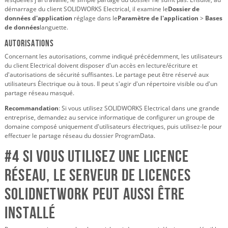
démarrage du client SOLIDWORKS Electrical, il examine le
Dossier de
données d'application
réglage dans le
Paramètre de l'application
>
Bases
de données
languette.
Autorisations
Concernant les autorisations, comme indiqué précédemment, les utilisateurs
du client Electrical doivent disposer d'un accès en lecture/écriture et
d'autorisations de sécurité suffisantes. Le partage peut être réservé aux
utilisateurs Électrique ou à tous. Il peut s'agir d'un répertoire visible ou d'un
partage réseau masqué.
Recommandation
: Si vous utilisez SOLIDWORKS Electrical dans une grande
entreprise, demandez au service informatique de configurer un groupe de
domaine composé uniquement d'utilisateurs électriques, puis utilisez-le pour
effectuer le partage réseau du dossier ProgramData.
#4 Si vous utilisez une licence
réseau, le serveur de licences
SolidNetWork peut aussi être
installé