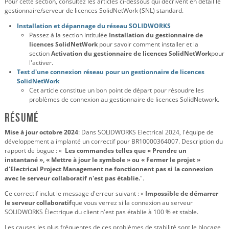
Pour cette section, consultez les articles ci-dessous qui décrivent en détail le
gestionnaire/serveur de licences SolidNetWork (SNL) standard.
Installation et dépannage du réseau SOLIDWORKS
Passez à la section intitulée
Installation du gestionnaire de
licences SolidNetWork
pour savoir comment installer et la
section
Activation du gestionnaire de licences SolidNetWork
pour
l'activer.
Test d'une connexion réseau pour un gestionnaire de licences
SolidNetWork
Cet article constitue un bon point de départ pour résoudre les
problèmes de connexion au gestionnaire de licences SolidNetwork.
Résumé
Mise à jour octobre 2024
: Dans SOLIDWORKS Electrical 2024, l'équipe de
développement a implanté un correctif pour BR10000364007. Description du
rapport de bogue : «
Les commandes telles que « Prendre un
instantané », « Mettre à jour le symbole » ou « Fermer le projet »
d'Electrical Project Management ne fonctionnent pas si la connexion
avec le serveur collaboratif n'est pas établie.
".
Ce correctif inclut le message d'erreur suivant : «
Impossible de démarrer
le serveur collaboratif
que vous verrez si la connexion au serveur
SOLIDWORKS Électrique du client n'est pas établie à 100 % et stable.
Les causes les plus fréquentes de ces problèmes de stabilité sont le blocage