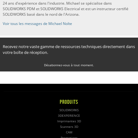
24 ans d'expérience dans l'industrie. Michael se spécialise dans
SOLIDWORKS PDM et SOLIDWORKS Electrical et est un instructeur certifié
SOLIDWORKS basé dans le nord de l'Arizona.
Voir tous les messages de Michael Nolte
Recevez notre vaste gamme de ressources techniques directement dans
votre boîte de réception.
Désabonnez-vous à tout moment.
PRODUITS
SOLIDWORKS
3DEXPERIENCE
Imprimantes 3D
Scanners 3D
CAM
Promotions