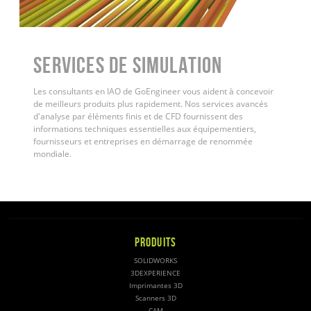
Services de simulation
Les consultants en IAO de GoEngineer vous aident à concevoir
de meilleurs produits plus rapidement. Nos services avancés
d'analyse par éléments finis et de CFD fournissent des
informations techniques essentielles aux équipementiers,
fournisseurs et entreprises en démarrage de renommée
mondiale.
PRODUITS
SOLIDWORKS
3DEXPERIENCE
Imprimantes 3D
Scanners 3D
CAM