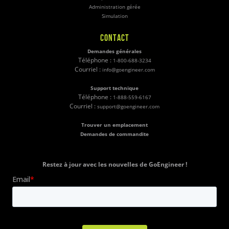
Administration gérée
Simulation
CONTACT
Demandes générales
Téléphone :
1-800-688-3234
Courriel :
info@goengineer.com
Support technique
Téléphone :
1-888-559-6167
Courriel :
support@goengineer.com
Trouver un emplacement
Demandes de commandite
Restez à jour avec les nouvelles de GoEngineer !