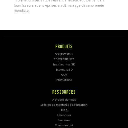
informations techniques essentielles aux équipementiers,
fournisseurs et entreprises en démarrage de renommée
mondiale.
PRODUITS
SOLIDWORKS
3DEXPERIENCE
Imprimantes 3D
Scanners 3D
CAM
Promotions
RESSOURCES
À propos de nous
Session de mentorat d’application
Blog
Calendrier
Carrières
Communauté