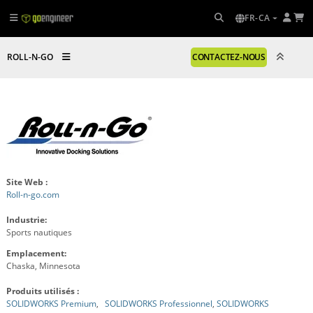
FR-CA
ROLL-N-GO
CONTACTEZ-NOUS
Site Web :
Roll-n-go.com
Industrie:
Sports nautiques
Emplacement:
Chaska, Minnesota
Produits utilisés :
SOLIDWORKS Premium
,
SOLIDWORKS Professionnel
,
SOLIDWORKS