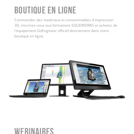
Boutique en ligne
Commandez des matériaux et consommables d'impression
3D, inscrivez-vous aux formations SOLIDWORKS et achetez de
l'équipement GoEngineer officiel directement dans notre
boutique en ligne.
WEBINAIRES