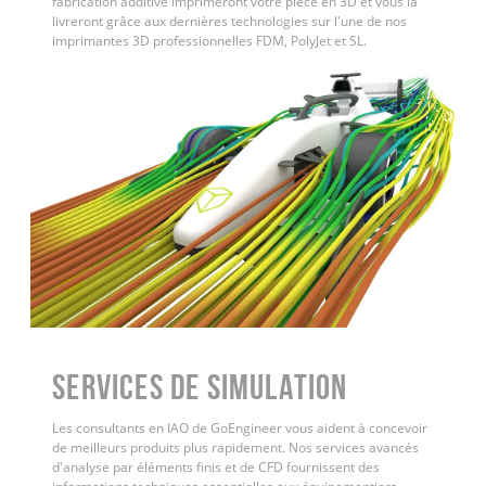
fabrication additive imprimeront votre pièce en 3D et vous la
livreront grâce aux dernières technologies sur l'une de nos
imprimantes 3D professionnelles FDM, PolyJet et SL.
Services de simulation
Les consultants en IAO de GoEngineer vous aident à concevoir
de meilleurs produits plus rapidement. Nos services avancés
d'analyse par éléments finis et de CFD fournissent des