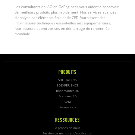
Les consultants en IAO de GoEngineer vous aident à concevoir
de meilleurs produits plus rapidement. Nos services avancés
d'analyse par éléments finis et de CFD fournissent des
informations techniques essentielles aux équipementiers,
fournisseurs et entreprises en démarrage de renommée
mondiale.
PRODUITS
SOLIDWORKS
3DEXPERIENCE
Imprimantes 3D
Scanners 3D
CAM
Promotions
RESSOURCES
À propos de nous
Session de mentorat d’application