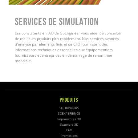
Services de simulation
Les consultants en IAO de GoEngineer vous aident à concevoir
de meilleurs produits plus rapidement. Nos services avancés
d'analyse par éléments finis et de CFD fournissent des
informations techniques essentielles aux équipementiers,
fournisseurs et entreprises en démarrage de renommée
mondiale.
PRODUITS
SOLIDWORKS
3DEXPERIENCE
Imprimantes 3D
Scanners 3D
CAM
Promotions