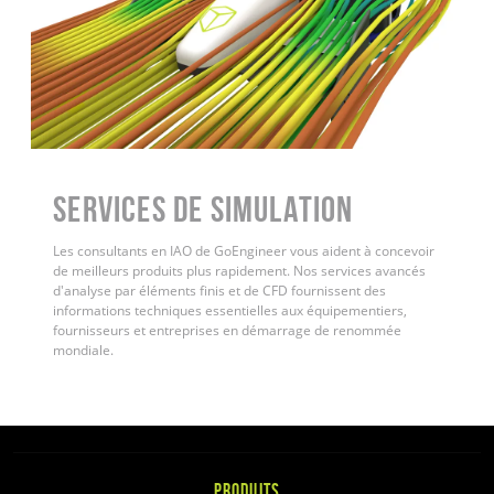
Services de simulation
Les consultants en IAO de GoEngineer vous aident à concevoir
de meilleurs produits plus rapidement. Nos services avancés
d'analyse par éléments finis et de CFD fournissent des
informations techniques essentielles aux équipementiers,
fournisseurs et entreprises en démarrage de renommée
mondiale.
PRODUITS