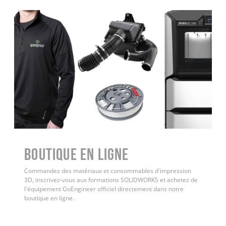
Boutique en ligne
Commandez des matériaux et consommables d'impression
3D, inscrivez-vous aux formations SOLIDWORKS et achetez de
l'équipement GoEngineer officiel directement dans notre
boutique en ligne.