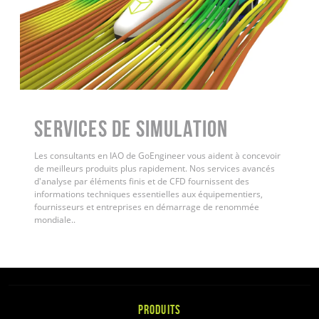
Services de simulation
Les consultants en IAO de GoEngineer vous aident à concevoir
de meilleurs produits plus rapidement. Nos services avancés
d'analyse par éléments finis et de CFD fournissent des
informations techniques essentielles aux équipementiers,
fournisseurs et entreprises en démarrage de renommée
mondiale.
.
PRODUITS