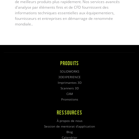
de meilleurs produits plus rapidement. Nos services avancés
d'analyse par éléments finis et de CFD fournissent des
informations techniques essentielles aux équipementiers,
fournisseurs et entreprises en démarrage de renommée
mondiale.
.
PRODUITS
SOLIDWORKS
3DEXPERIENCE
Imprimantes 3D
Scanners 3D
CAM
Promotions
RESSOURCES
À propos de nous
Session de mentorat d’application
Blog
Calendrier