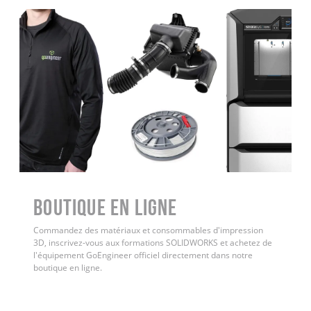
Boutique en ligne
Commandez des matériaux et consommables d'impression
3D, inscrivez-vous aux formations SOLIDWORKS et achetez de
l'équipement GoEngineer officiel directement dans notre
boutique en ligne.