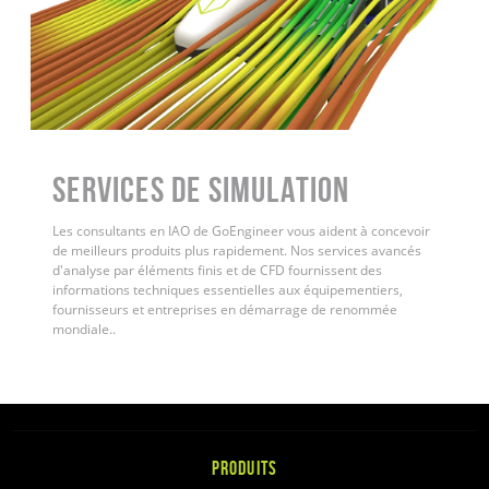
Services de simulation
Les consultants en IAO de GoEngineer vous aident à concevoir
de meilleurs produits plus rapidement. Nos services avancés
d'analyse par éléments finis et de CFD fournissent des
informations techniques essentielles aux équipementiers,
fournisseurs et entreprises en démarrage de renommée
mondiale.
.
PRODUITS