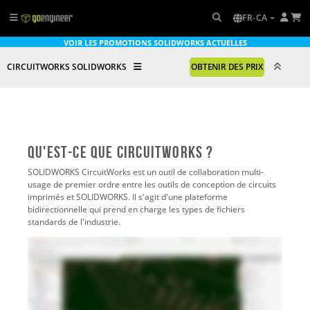
FR-CA
VOIR LES PROMOTIONS SOLIDWORKS ACTUELLES
CIRCUITWORKS SOLIDWORKS
OBTENIR DES PRIX
Qu'est-ce que CircuitWorks ?
SOLIDWORKS CircuitWorks est un outil de collaboration multi-
usage de premier ordre entre les outils de conception de circuits
imprimés et SOLIDWORKS. Il s'agit d'une plateforme
bidirectionnelle qui prend en charge les types de fichiers
standards de l'industrie.