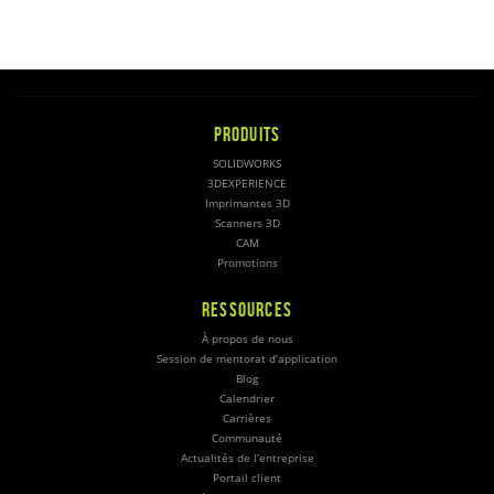
PRODUITS
SOLIDWORKS
3DEXPERIENCE
Imprimantes 3D
Scanners 3D
CAM
Promotions
RESSOURCES
À propos de nous
Session de mentorat d’application
Blog
Calendrier
Carrières
Communauté
Actualités de l’entreprise
Portail client