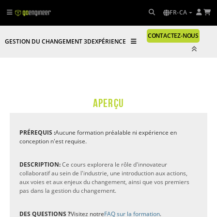
FR-CA
CONTACTEZ-NOUS
GESTION DU CHANGEMENT 3DEXPÉRIENCE
APERÇU
PRÉREQUIS :
Aucune formation préalable ni expérience en
conception n'est requise.
DESCRIPTION:
Ce cours explorera le rôle d'innovateur
collaboratif au sein de l'industrie, une introduction aux actions,
aux voies et aux enjeux du changement, ainsi que vos premiers
pas dans la gestion du changement.
DES QUESTIONS ?
Visitez notre
FAQ sur la formation
.