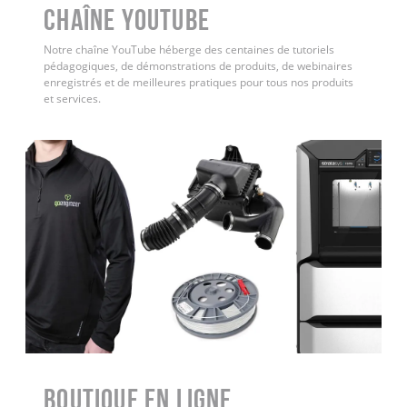
Chaîne YouTube
Notre chaîne YouTube héberge des centaines de tutoriels
pédagogiques, de démonstrations de produits, de webinaires
enregistrés et de meilleures pratiques pour tous nos produits
et services.
Boutique en ligne