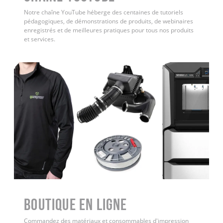
Notre chaîne YouTube héberge des centaines de tutoriels
pédagogiques, de démonstrations de produits, de webinaires
enregistrés et de meilleures pratiques pour tous nos produits
et services.
Boutique en ligne
Commandez des matériaux et consommables d'impression