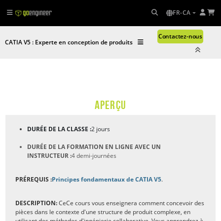
FR-CA
Contactez-nous
CATIA V5 : Experte en conception de produits
APERÇU
DURÉE DE LA CLASSE :
2 jours
DURÉE DE LA FORMATION EN LIGNE AVEC UN
INSTRUCTEUR :
4 demi-journées
PRÉREQUIS :
Principes fondamentaux de CATIA V5
.
DESCRIPTION:
Ce
Ce cours vous enseignera comment concevoir des
pièces dans le contexte d'une structure de produit complexe, en
utilisant des méthodes d'ingénierie collaborative. Vous apprendrez à