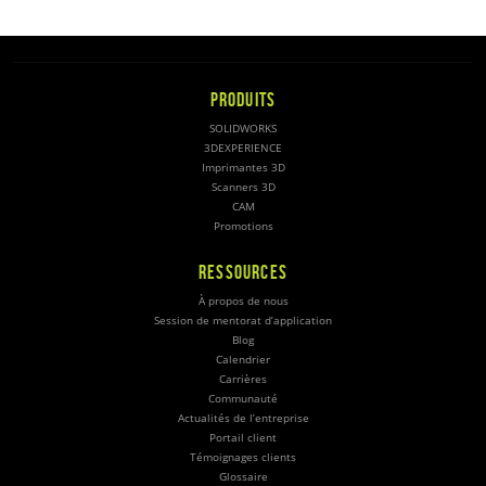
PRODUITS
SOLIDWORKS
3DEXPERIENCE
Imprimantes 3D
Scanners 3D
CAM
Promotions
RESSOURCES
À propos de nous
Session de mentorat d’application
Blog
Calendrier
Carrières
Communauté
Actualités de l’entreprise
Portail client
Témoignages clients
Glossaire